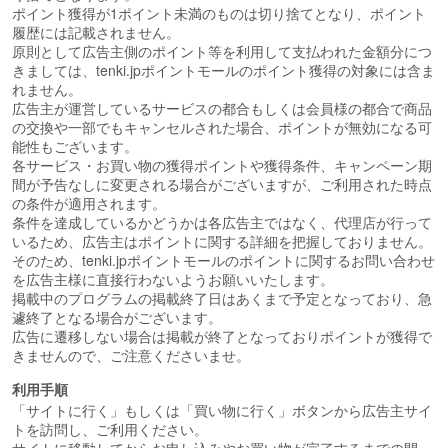
ポイント獲得が1ポイント未満のものは切り捨てとなり、ポイント
履歴には記載されません。
原則として広告主側のポイント等を利用して支払われた金額分につ
きましては、tenki.jpポイントモールのポイント獲得の対象には含ま
れません。
広告主が運営しているサービスの都合もしくは会員様の都合で商品
の交換や一部でもキャンセルされた場合、ポイントが無効になる可
能性もございます。
各サービス・お買い物の獲得ポイントや獲得条件、キャンペーン期
間が予告なしに変更される場合がございますが、ご利用された時点
の条件が適用されます。
条件を達成しているかどうかは各広告主ではなく、代理店が行って
いるため、広告主はポイントに関する詳細を把握しておりません。
そのため、tenki.jpポイントモールのポイントに関するお問い合わせ
を広告主様に直接行わないようお願いいたします。
掲載中のプログラムの掲載終了日はあくまで予定となっており、急
遽終了となる場合がございます。
広告に遷移しない場合は掲載が終了となっておりポイントが獲得で
きませんので、ご注意くださいませ。
利用手順
「サイトに行く」もしくは「買い物に行く」ボタンから広告主サイ
トを訪問し、ご利用ください。