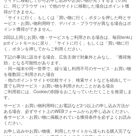
サイトに移動してからお申し込みやお買い物が完了するまでの間
に、同じブラウザ（※）で他のサイトに移動した場合はポイント獲
得ができません。
「サイトに行く」もしくは「買い物に行く」ボタンを押した時とサ
ービス・お買い物利用時で、デバイス・ブラウザが異なる場合はポ
イント獲得ができません。
2回以上同じお買い物・サービスをご利用される場合は、毎回tenki.j
pポイントモールに戻り、「サイトに行く」もしくは「買い物に行
く」ボタンを押してからご利用ください。
下記の事項に該当する場合、広告主側で対象外とみなし、「獲得無
効」となる可能性があります。
・同一端末や同一世帯で、繰り返し利用不可のサービス・お買い物
を複数回ご利用された場合
・他のポイントサイトや比較サイト、検索サイトなどを経由して一
度でも同サービス・お買い物を利用されたことがある場合
ご利用前には、Cookieの削除をおこなっていただくことを推奨しま
す。
サービス・お買い物利用時にお電話など2つ以上の申し込み方法が
ある場合、必ずサイト上のWEBフォームからお申し込みください。
各サービス・お買い物に掲載されている獲得条件を必ずよくお読み
ください。
お申し込みやお買い物後、利用したサイトから送られる購入完了な