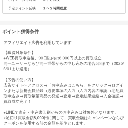
予定ポイント反映
１〜２時間程度
ポイント獲得条件
アフィリエイト広告を利用しています
【獲得対象条件】
※WEB買取申込後、90日以内の8,000円以上の買取成立
同一ユーザーならび同一世帯からの申し込みの場合5回まで（2025/
6/01より適用）
【広告の使い方】
広告サイトへアクセス→「お申込みはこちら」をクリック→ログイ
ンまたは新規会員登録→必要事項の入力→入力内容の確認→宅配買
取申込み→買取希望商品の発送→査定→査定結果連絡→入金確認→
買取成立完了！
※LINEで査定・申込書印刷からのお申込みは対象外となります。
※足切り買取金額8,000円に関して、買取金額はキャンペーンならび
クーポンを使用する前の金額を基準とします。