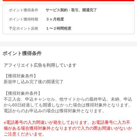
発生いたしません。
ポイント獲得条件
サービス契約・取引、開通完了
これらの費用を節約し、お客さまへ特典として提供しています！
ポイント獲得時期
３ヶ月程度
GMOとくとくBBはドコモ光の公式パートナーです。
予定ポイント反映
１〜２時間程度
ポイント獲得条件
アフィリエイト広告を利用しています
【獲得対象条件】
新規申し込み完了後の開通完了
【獲得対象外条件】
不正入会、申込キャンセル、他サイトからの最終申込、未納、申込
から60日経過しても開通しなかった場合は獲得対象外となります。
電話からのお申込みの場合は獲得対象外となります。
※電話番号の入力間違いが発生しております。お電話番号に入力不
備がある場合獲得対象外となりますので入力の際お間違いがないか
ご注意くださいませ。