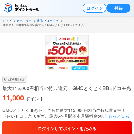
ログイン
登録
トップ
カテゴリー
通信/プロバイダ
最大115,000円相当の特典還元！GMOとくとくBB×ドコモ光
初回利用限定
最大115,000円相当の特典還元！GMOとくとくBB×ドコモ光
11,000
ポイント
GMOとくとくBBなら、さらに最大115,000円相当の特典還元中！
ド速いドコモ光10ギガ、最大6ヶ月間基本月額料金500円(税込)キャ
もっと見る
ンペーン中！
ログインしてポイントをためる
GMOとくとくBBは実店舗を持たないことで、人件費／店舗運営費が