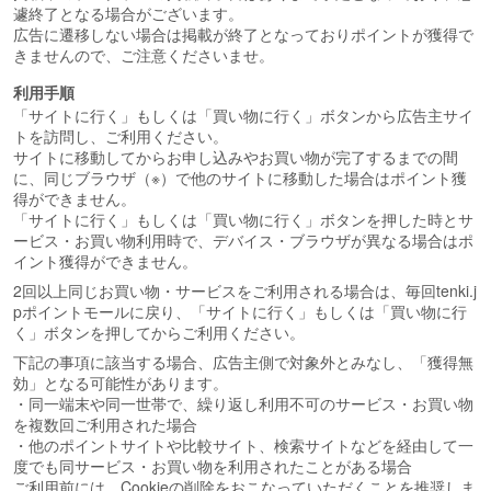
遽終了となる場合がございます。
広告に遷移しない場合は掲載が終了となっておりポイントが獲得で
きませんので、ご注意くださいませ。
利用手順
「サイトに行く」もしくは「買い物に行く」ボタンから広告主サイ
トを訪問し、ご利用ください。
サイトに移動してからお申し込みやお買い物が完了するまでの間
に、同じブラウザ（※）で他のサイトに移動した場合はポイント獲
得ができません。
「サイトに行く」もしくは「買い物に行く」ボタンを押した時とサ
ービス・お買い物利用時で、デバイス・ブラウザが異なる場合はポ
イント獲得ができません。
2回以上同じお買い物・サービスをご利用される場合は、毎回tenki.j
pポイントモールに戻り、「サイトに行く」もしくは「買い物に行
く」ボタンを押してからご利用ください。
下記の事項に該当する場合、広告主側で対象外とみなし、「獲得無
効」となる可能性があります。
・同一端末や同一世帯で、繰り返し利用不可のサービス・お買い物
を複数回ご利用された場合
・他のポイントサイトや比較サイト、検索サイトなどを経由して一
度でも同サービス・お買い物を利用されたことがある場合
ご利用前には、Cookieの削除をおこなっていただくことを推奨しま