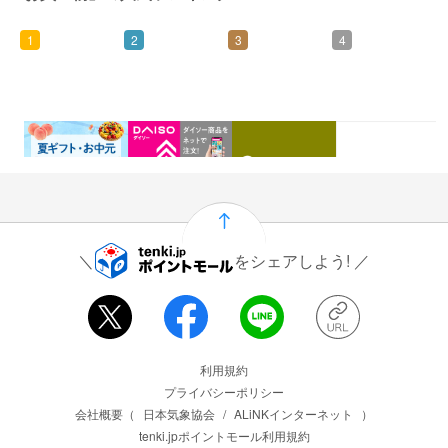
1
2
3
4
0.46%
1.5%
1%
0.5%
還元
還元
還元
還元
をシェアしよう!
運営会社情報
利用規約
プライバシーポリシー
会社概要（
日本気象協会
/
ALiNKインターネット
）
tenki.jpポイントモール利用規約