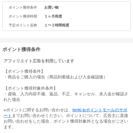
毎年秋以降は、豊富な年賀デザインと、喪中・寒中見舞いのテンプ
ポイント獲得条件
お買い物
レートをご用意しております。
ポイント獲得時期
１ヶ月程度
ご注文に特別なソフトやアプリは不要でパソコン・スマートフォン
からご利用いただけます。
予定ポイント反映
１〜２時間程度
追加注文では、基本料金が無料となります。
ポイント獲得条件
アフィリエイト広告を利用しています
【ポイント獲得条件】
・商品をご購入の場合（商品到着後および入金確認後）
【ポイント獲得対象外条件】
・虚偽、入力内容不備、返品、不正、キャンセル、未入金が確認さ
れた場合
※ポイントに関するお問い合わせは、
tenki.jpポイントモールのサポ
ート
までお問い合わせください。ポイントについて、広告主に直接
お問い合わせをした場合、ポイント獲得対象外となる場合がござい
ます。