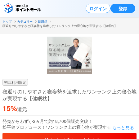
ログイン
登録
トップ
カテゴリー
日用品
寝返りのしやすさと寝姿勢を追求したワンランク上の寝心地が実現する【健眠枕】
初回利用限定
寝返りのしやすさと寝姿勢を追求したワンランク上の寝心地
が実現する【健眠枕】
15%
還元
発売からわずか2ヵ月で約18,700個販売突破！
松平健プロデュース！ワンランク上の寝心地が実現する"寝返りのし
もっと見る
やすさ"と"寝姿勢"を追求した枕。
整体理論にこだわった独特な形で理想の寝姿勢を保ち、睡眠時の身