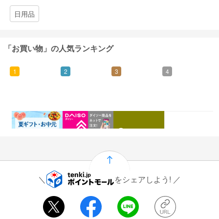
日用品
「お買い物」の人気ランキング
1
2
3
4
0.46%
1.5%
1%
0.5%
還元
還元
還元
還元
をシェアしよう!