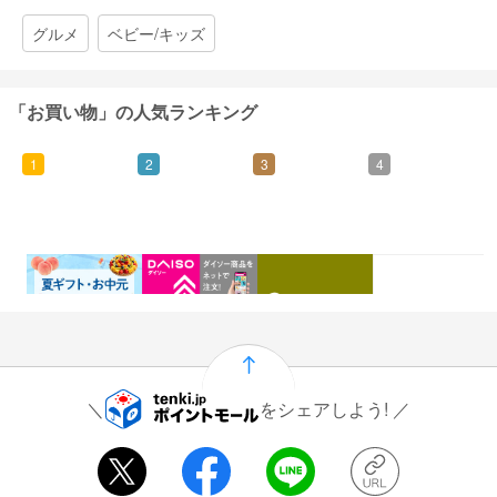
グルメ
ベビー/キッズ
「お買い物」の人気ランキング
1
2
3
4
0.46%
1.5%
1%
0.5%
還元
還元
還元
還元
をシェアしよう!