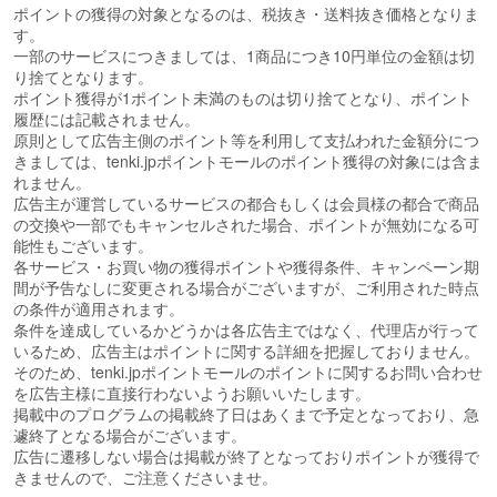
ポイントの獲得の対象となるのは、税抜き・送料抜き価格となりま
す。
一部のサービスにつきましては、1商品につき10円単位の金額は切
り捨てとなります。
ポイント獲得が1ポイント未満のものは切り捨てとなり、ポイント
履歴には記載されません。
原則として広告主側のポイント等を利用して支払われた金額分につ
きましては、tenki.jpポイントモールのポイント獲得の対象には含ま
れません。
広告主が運営しているサービスの都合もしくは会員様の都合で商品
の交換や一部でもキャンセルされた場合、ポイントが無効になる可
能性もございます。
各サービス・お買い物の獲得ポイントや獲得条件、キャンペーン期
間が予告なしに変更される場合がございますが、ご利用された時点
の条件が適用されます。
条件を達成しているかどうかは各広告主ではなく、代理店が行って
いるため、広告主はポイントに関する詳細を把握しておりません。
そのため、tenki.jpポイントモールのポイントに関するお問い合わせ
を広告主様に直接行わないようお願いいたします。
掲載中のプログラムの掲載終了日はあくまで予定となっており、急
遽終了となる場合がございます。
広告に遷移しない場合は掲載が終了となっておりポイントが獲得で
きませんので、ご注意くださいませ。