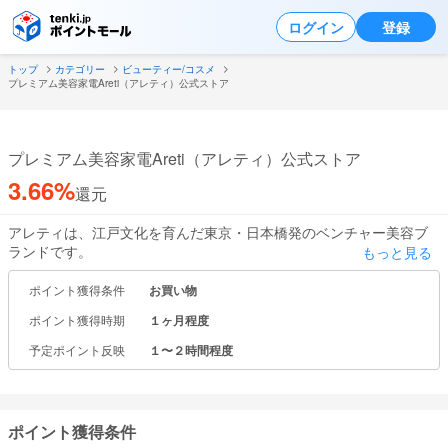
ログイン
登録
トップ
カテゴリー
ビューティー/コスメ
プレミアム美容家電Areti（アレティ）公式ストア
プレミアム美容家電Areti（アレティ）公式ストア
3.66%
還元
アレティは、江戸文化を育んだ東京・日本橋発のベンチャー美容ブ
ランドです。
もっと見る
シャンプーなどの化粧品は全て日本製。
小型電気製品は東京でデザインし、生産はアメリカやヨーロッパの
ポイント獲得条件
お買い物
高級ブランドからも信頼を寄せる提携工場・自社工場で行っていま
ポイント獲得時期
１ヶ月程度
す。
品質管理から販売まで自社で一貫して行い、大手総合家電メーカー
予定ポイント反映
１〜２時間程度
にはないスピード感でお客様のニーズに柔軟に応えたAreti独自の製
品を生み出しています。
ポイント獲得条件