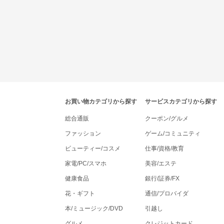
tenki.jpポイントモールナビゲーション
お買い物カテゴリから探す
サービスカテゴリから探す
総合通販
クーポン/グルメ
ファッション
ゲーム/コミュニティ
ビューティー/コスメ
仕事/資格/教育
家電/PC/スマホ
美容/エステ
健康食品
銀行/証券/FX
花・ギフト
通信/プロバイダ
本/ミュージック/DVD
引越し
グルメ
クレジットカード