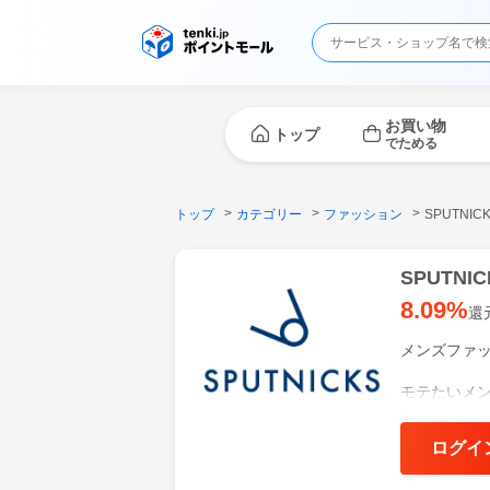
お買い物
トップ
でためる
トップ
カテゴリー
ファッション
SPUTNI
SPUTN
8.09%
還
メンズファッ
モテたいメ
メンズファ
ログイ
きれいめフ
った商品を