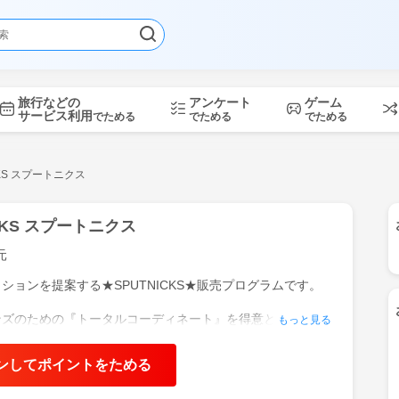
旅行などの
アンケート
ゲーム
サービス利用
でためる
でためる
でためる
CKS スプートニクス
ICKS スプートニクス
元
ションを提案する★SPUTNICKS★販売プログラムです。
ンズのための『トータルコーディネート』を得意とする
もっと見る
ッションのオンラインストア。
ンしてポイントをためる
ァッションからカジュアルスタイルなど幅広く品質にこだわ