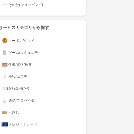
その他(ショッピング)
サービスカテゴリから探す
クーポン/グルメ
ゲーム/コミュニティ
仕事/資格/教育
美容/エステ
銀行/証券/FX
通信/プロバイダ
引越し
クレジットカード