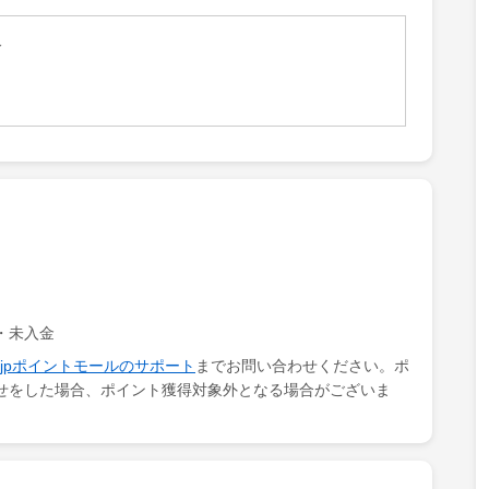
おり、リピーターも多く、高い支持を集めています。
入
と言ってもコストパーフォーマンスが高い商品や、他店では
いオリジナルブランドなど幅広い品揃え。
品・未入金
ki.jpポイントモールのサポート
までお問い合わせください。ポ
せをした場合、ポイント獲得対象外となる場合がございま