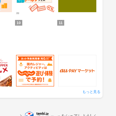
ンストア）
通常：0.5%還元
ため方)
獲得条件：お買い物
獲得条件：ホテル・旅館宿
泊
10
11
グルメ
じゃらん 遊び・体験予
auPAYマーケット
約
1.5%
0.5%
還元
還元
の来店
獲得条件：サービス予約・
獲得条件：お買い物
申込
もっと見る
をシェアしよう!