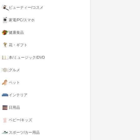
ビューティー/コスメ
家電/PC/スマホ
健康食品
花・ギフト
本/ミュージック/DVD
グルメ
ペット
インテリア
日用品
ベビー/キッズ
スポーツ/カー用品