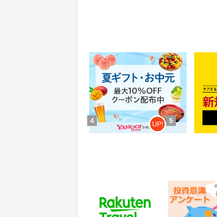
Yahoo!ショッピング(ヤフー シ
MyS
ョッピング)
0.46%
84
還元
ポイ
獲得条件：お買い物
獲得条
4
5
UP!
楽天トラベル
レオンワークス
ンケート
60
300
ポイント
ポイント