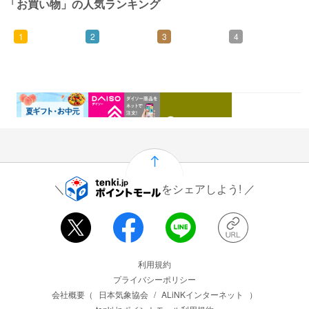
「お買い物」の人気ランキング
1
2
3
4
0.46%
1.5%
1%
0.5%
還元
還元
還元
還元
をシェアしよう!
運営会社情報
利用規約
プライバシーポリシー
会社概要（
日本気象協会
/
ALiNKインターネット
）