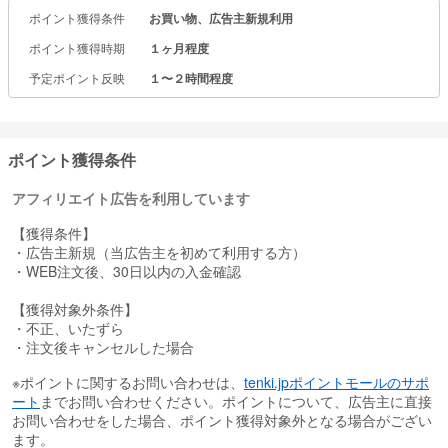
コラーゲンを生み出し、シワを改善
ポイント獲得条件
お買い物、広告主新規利用
湧き上がるハリ肌へ
ポイント獲得時期
１ヶ月程度
◆薬用エイジングケアライン◆
ドレスリフト 化粧水セット
予定ポイント反映
１〜２時間程度
（１）お届け内容
・ドレスリフト ローション 75mL（たっぷり1.5ヵ月分）
・ドレスリフト デイエマルジョン 15mL
ポイント獲得条件
・ドレスリフト ナイトクリーム 8g
・アイ リンクルセラム 3g（約24回分）
アフィリエイト広告を利用しています
（２）価格
【獲得条件】
1,200円（税込）
・広告主新規（当広告主を初めて利用する方）
※アテニア初めての方は送料無料
・WEB注文後、30日以内の入金確認
◆特長◆
【獲得対象外条件】
・不正、いたずら
スキンケアの効果を実感しにくくなっている40代に向けて、
・注文後キャンセルした場合
・うるおいを与え角層をほぐし、スキンケアが浸透する＝効く肌に
※ポイントに関するお問い合わせは、
tenki.jpポイントモールのサポ
整える（浸透強化 EGT＊） ⇒届くケア
ート
までお問い合わせください。ポイントについて、広告主に直接
・コラーゲンを産生し、シワを改善（ナイアシンアミド）⇒生み出
お問い合わせをした場合、ポイント獲得対象外となる場合がござい
すケア
ます。