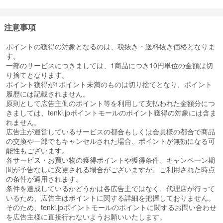
・すみずみまでハリで満たす（白麹発酵コラーゲン＊＊） ⇒満たす
ケア
これらの3つ機能により湧き上がるハリ肌へ導くスキンケアラインで
注意事項
す。
＊L‐エルゴチオネイン液
ポイントの獲得の対象となるのは、税抜き・送料抜き価格となりま
＊＊加水分解コラーゲン液(4)
す。
一部のサービスにつきましては、1商品につき10円単位の金額は切
アテニアは肌に効くことにこだわった結果、『ドレスリフト』全ラ
り捨てとなります。
インアップに【浸透処方】を採用。
ポイント獲得が1ポイント未満のものは切り捨てとなり、ポイント
こだわりの浸透処方で長時間隙なくハリを守ります。
履歴には記載されません。
原則として広告主側のポイント等を利用して支払われた金額分につ
きましては、tenki.jpポイントモールのポイント獲得の対象には含ま
れません。
広告主が運営しているサービスの都合もしくは会員様の都合で商品
の交換や一部でもキャンセルされた場合、ポイントが無効になる可
能性もございます。
各サービス・お買い物の獲得ポイントや獲得条件、キャンペーン期
間が予告なしに変更される場合がございますが、ご利用された時点
の条件が適用されます。
条件を達成しているかどうかは各広告主ではなく、代理店が行って
いるため、広告主はポイントに関する詳細を把握しておりません。
そのため、tenki.jpポイントモールのポイントに関するお問い合わせ
を広告主様に直接行わないようお願いいたします。