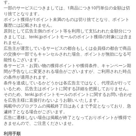
す。
一部のサービスにつきましては、1商品につき10円単位の金額は切
り捨てとなります。
ポイント獲得が1ポイント未満のものは切り捨てとなり、ポイント
履歴には記載されません。
原則として広告主側のポイント等を利用して支払われた金額分につ
きましては、tenki.jpポイントモールのポイント獲得の対象には含ま
れません。
広告主が運営しているサービスの都合もしくは会員様の都合で商品
の交換や一部でもキャンセルされた場合、ポイントが無効になる可
能性もございます。
各サービス・お買い物の獲得ポイントや獲得条件、キャンペーン期
間が予告なしに変更される場合がございますが、ご利用された時点
の条件が適用されます。
条件を達成しているかどうかは各広告主ではなく、代理店が行って
いるため、広告主はポイントに関する詳細を把握しておりません。
そのため、tenki.jpポイントモールのポイントに関するお問い合わせ
を広告主様に直接行わないようお願いいたします。
掲載中のプログラムの掲載終了日はあくまで予定となっており、急
遽終了となる場合がございます。
広告に遷移しない場合は掲載が終了となっておりポイントが獲得で
きませんので、ご注意くださいませ。
利用手順