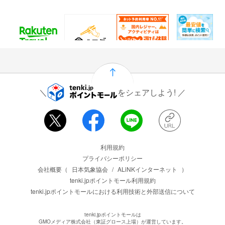
60
25
1.5%
915
ポイント
ポイント
還元
ポイント
通常：50ポイント
をシェアしよう!
運営会社情報
利用規約
プライバシーポリシー
会社概要（
日本気象協会
/
ALiNKインターネット
）
tenki.jpポイントモール利用規約
tenki.jpポイントモールにおける利用技術と外部送信について
tenki.jpポイントモールは
GMOメディア株式会社（東証グロース上場）が運営しています。