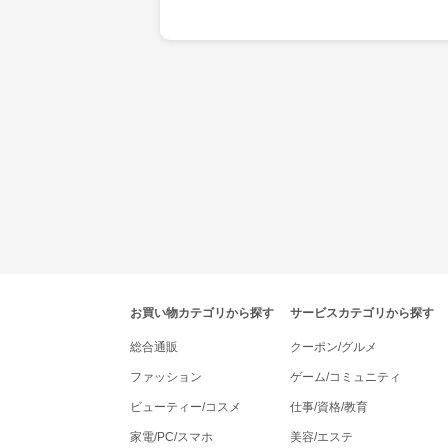
tenki.jpポイントモールナビゲーション
お買い物カテゴリから探す
サービスカテゴリから探す
総合通販
クーポン/グルメ
ファッション
ゲーム/コミュニティ
ビューティー/コスメ
仕事/資格/教育
家電/PC/スマホ
美容/エステ