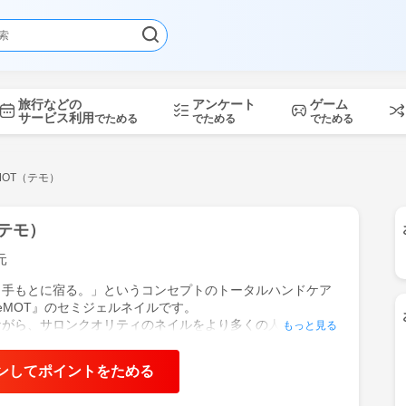
旅行などの
アンケート
ゲーム
サービス利用
でためる
でためる
でためる
MOT（テモ）
（テモ）
元
、手もとに宿る。」というコンセプトのトータルハンドケア
eMOT』のセミジェルネイルです。
ながら、サロンクオリティのネイルをより多くの人に楽しん
もっと見る
るように、新たなネイル体験を実現します。
ンしてポイントをためる