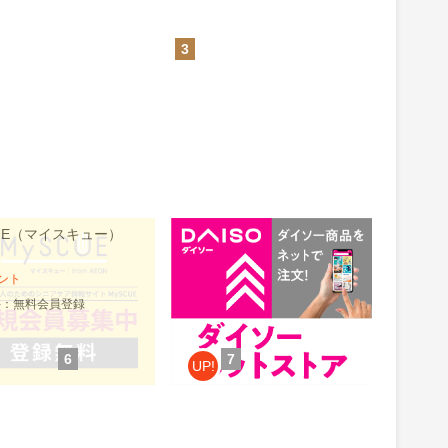
3
CUE（マイスキュー）
公式通販【ダイソーネットスト
ア】
1.5%
ント
還元
件：無料会員登録
獲得条件：お買い物
6
7
UP!