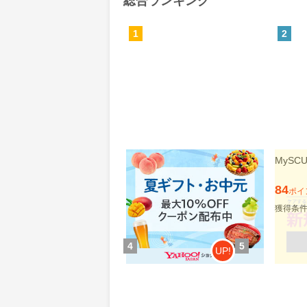
総合ランキング
1
2
Yahoo!ショッピング(ヤフー シ
MyS
ョッピング)
0.46%
84
還元
ポイ
獲得条件：お買い物
獲得条
4
5
UP!