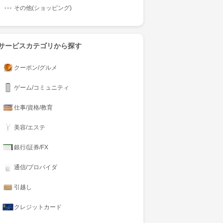
その他(ショッピング)
サービスカテゴリから探す
クーポン/グルメ
ゲーム/コミュニティ
仕事/資格/教育
美容/エステ
銀行/証券/FX
通信/プロバイダ
引越し
クレジットカード