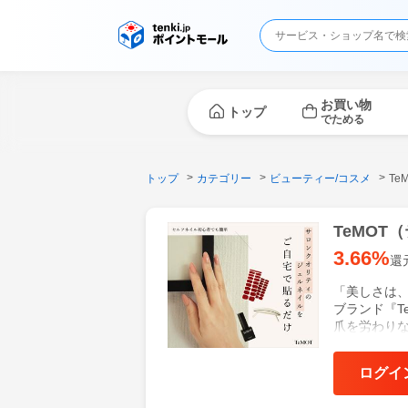
お買い物
トップ
でためる
トップ
カテゴリー
ビューティー/コスメ
Te
TeMOT
3.66%
還
「美しさは
ブランド『T
爪を労わり
でいただけ
ログイ