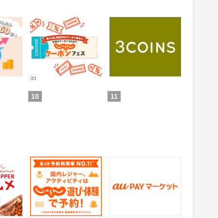
 投資ア
じゃらんnet
3COINS（スリーコイ
ンズ）｜PAL CLOSET
ONLINE STORE（パル
0.6%
1%
還元
還元
クローゼットオンライ
ンストア）
通常：0.5%還元
ため方)
獲得条件：お買い物
獲得条件：ホテル・旅館宿
泊
10
11
グルメ
じゃらん 遊び・体験予
auPAYマーケット
約
1.5%
0.5%
還元
還元
の来店
獲得条件：サービス予約・
獲得条件：お買い物
申込