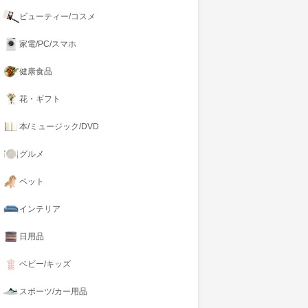
ビューティー/コスメ
家電/PC/スマホ
健康食品
花・ギフト
本/ミュージック/DVD
グルメ
ペット
インテリア
日用品
ベビー/キッズ
スポーツ/カー用品