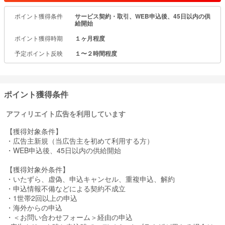
電気料金プランには、「くらしプランS」「しごとプランS」等、
ポイント獲得条件
サービス契約・取引、WEB申込後、45日以内の供
電力を使えば使うほどお得なプランをご用意しております。
給開始
◆セールスポイント◆
ポイント獲得時期
１ヶ月程度
・基本料金が0円と費用が発生しない。
予定ポイント反映
１〜２時間程度
・Japan電力の燃料調整費はエリアによっては他社よりも安い。
・東京電力などの「旧一電」の電力会社と比較し電力量料金が安
い。
・顧客対応などのカスタマーサービスにおいてお客様より高い評価
を得ている（当社調べ）。
ポイント獲得条件
アフィリエイト広告を利用しています
【獲得対象条件】
・広告主新規（当広告主を初めて利用する方）
・WEB申込後、45日以内の供給開始
【獲得対象外条件】
・いたずら、虚偽、申込キャンセル、重複申込、解約
・申込情報不備などによる契約不成立
・1世帯2回以上の申込
・海外からの申込
・＜お問い合わせフォーム＞経由の申込