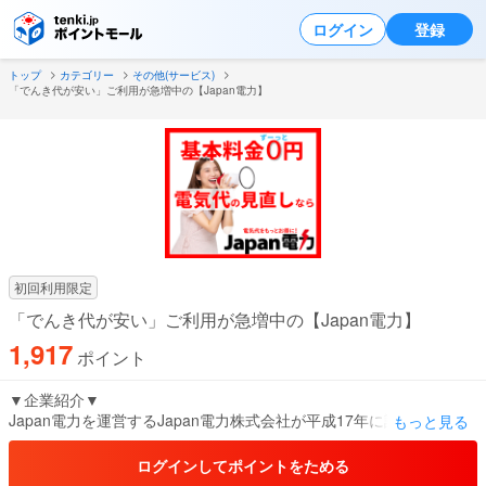
ログイン
登録
トップ
カテゴリー
その他(サービス)
「でんき代が安い」ご利用が急増中の【Japan電力】
初回利用限定
「でんき代が安い」ご利用が急増中の【Japan電力】
1,917
ポイント
▼企業紹介▼
Japan電力を運営するJapan電力株式会社が平成17年に設立された新
もっと見る
電力会社です。
供給エリアは、北海道・東北・東京・北陸・中部・関西・中国・四
ログインしてポイントをためる
国・九州電力エリア（離島は除く）。