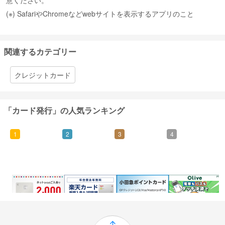
意ください。
(※) SafariやChromeなどwebサイトを表示するアプリのこと
関連するカテゴリー
クレジットカード
「カード発行」の人気ランキング
1
2
3
4
4,250
476
1,190
4,000
ポイント
ポイント
ポイント
ポイント