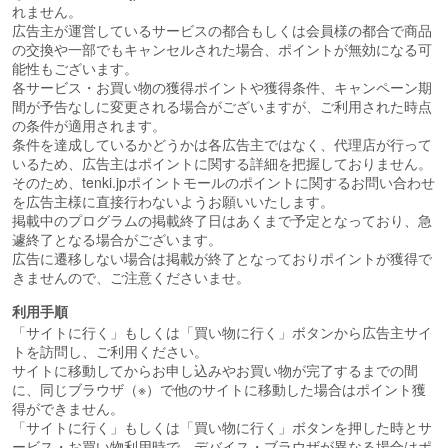
れません。
広告主が運営しているサービスの都合もしくは会員様の都合で商品
の交換や一部でもキャンセルされた場合、ポイントが無効になる可
能性もございます。
各サービス・お買い物の獲得ポイントや獲得条件、キャンペーン期
間が予告なしに変更される場合がございますが、ご利用された時点
の条件が適用されます。
条件を達成しているかどうかは各広告主ではなく、代理店が行って
いるため、広告主はポイントに関する詳細を把握しておりません。
そのため、tenki.jpポイントモールのポイントに関するお問い合わせ
を広告主様に直接行わないようお願いいたします。
掲載中のプログラムの掲載終了日はあくまで予定となっており、急
遽終了となる場合がございます。
広告に遷移しない場合は掲載が終了となっておりポイントが獲得で
きませんので、ご注意くださいませ。
利用手順
「サイトに行く」もしくは「買い物に行く」ボタンから広告主サイ
トを訪問し、ご利用ください。
サイトに移動してからお申し込みやお買い物が完了するまでの間
に、同じブラウザ（※）で他のサイトに移動した場合はポイント獲
得ができません。
「サイトに行く」もしくは「買い物に行く」ボタンを押した時とサ
ービス・お買い物利用時で、デバイス・ブラウザが異なる場合はポ