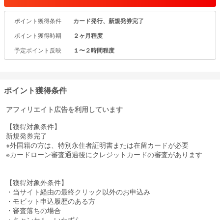
モビットVISA-Wはローンカード・クレジットカードの両機能が1枚
についております。
ポイント獲得条件
カード発行、新規発券完了
1枚あれば急な出費や大きなお買い物にも備えることができ、安心し
てご利用頂けます。
ポイント獲得時期
２ヶ月程度
また、ご利用に応じてVポイントをためることができます。
予定ポイント反映
１〜２時間程度
（２）ETCカードとクレジットカードがWで年会費永年無料
ETCカード・クレジットカードの年会費が永年無料です。
年1回の利用などの年会費無料のための条件はなく、発行費用も無料
です。
ポイント獲得条件
（３）ローン返済と買い物のWでVポイントが貯まる
アフィリエイト広告を利用しています
普段のお買い物やコンビニでのお支払だけでなく、ローンの返済で
も利用金額に応じたVポイントがたまります。
【獲得対象条件】
また、たまったVポイントは世界のVisa加盟店と日本全国のVポイン
新規発券完了
ト提携先でのショッピングに加えてローンの返済にもご利用頂けま
※外国籍の方は、特別永住者証明書または在留カードが必要
す。
※カードローン審査通過後にクレジットカードの審査があります
【獲得対象外条件】
・当サイト経由の最終クリック以外のお申込み
・モビット申込履歴のある方
・審査落ちの場合
・キャンセル、いたずら