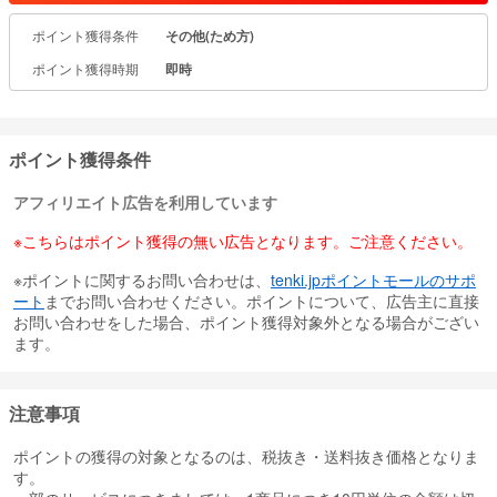
れる。
ポイント獲得条件
その他(ため方)
ポイント2: プロが本気で寄り添う
ポイント獲得時期
即時
業界経験が豊富な専門スタッフが対応。
高いお客様満足度を誇るプロフェッショナルが、最適なライフプラ
ンを提案。
例として、以下のような内容が相談できる：
ポイント獲得条件
月々の保険料が1,000円台で入れる保険の提案
最近安くなった医療保険の紹介
アフィリエイト広告を利用しています
子どものもしもに備えた先進医療対応の保険
※こちらはポイント獲得の無い広告となります。ご注意ください。
ポイント3: 全て“見える化”
お客様の世帯年収や今後の必要資金をもとに、ライフプランを見え
※ポイントに関するお問い合わせは、
tenki.jpポイントモールのサポ
る化。
ート
までお問い合わせください。ポイントについて、広告主に直接
収入に応じた必要な保険内容を分析・整理し、最適な保険プランを
お問い合わせをした場合、ポイント獲得対象外となる場合がござい
提案。
ます。
注意事項
ポイントの獲得の対象となるのは、税抜き・送料抜き価格となりま
す。