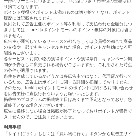
一部のサービスにつきましては、1商品につき10円単位の金額は切
り捨てとなります。
ポイント獲得が1ポイント未満のものは切り捨てとなり、ポイント
履歴には記載されません。
原則として広告主側のポイント等を利用して支払われた金額分につ
きましては、tenki.jpポイントモールのポイント獲得の対象には含ま
れません。
広告主が運営しているサービスの都合もしくは会員様の都合で商品
の交換や一部でもキャンセルされた場合、ポイントが無効になる可
能性もございます。
各サービス・お買い物の獲得ポイントや獲得条件、キャンペーン期
間が予告なしに変更される場合がございますが、ご利用された時点
の条件が適用されます。
条件を達成しているかどうかは各広告主ではなく、代理店が行って
いるため、広告主はポイントに関する詳細を把握しておりません。
そのため、tenki.jpポイントモールのポイントに関するお問い合わせ
を広告主様に直接行わないようお願いいたします。
掲載中のプログラムの掲載終了日はあくまで予定となっており、急
遽終了となる場合がございます。
広告に遷移しない場合は掲載が終了となっておりポイントが獲得で
きませんので、ご注意くださいませ。
利用手順
「サイトに行く」もしくは「買い物に行く」ボタンから広告主サイ