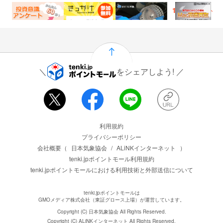
300
100
750
1,500
ポイント
ポイント
ポイント
ポイント
をシェアしよう!
運営会社情報
利用規約
プライバシーポリシー
会社概要（
日本気象協会
/
ALiNKインターネット
）
tenki.jpポイントモール利用規約
tenki.jpポイントモールにおける利用技術と外部送信について
tenki.jpポイントモールは
GMOメディア株式会社（東証グロース上場）が運営しています。
Copyright (C) 日本気象協会 All Rights Reserved.
Copyright (C) ALiNKインターネット All Rights Reserved.