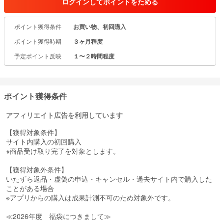
ログインしてポイントをためる
(ダズリン)、EMODA(エモダ)、 Ungrid(アングリッド)等の公式ファ
ッション通販サイトです。公式サイトならではの豊富な品揃え♪
ポイント獲得条件
お買い物、初回購入
【取扱い中ブランド】
ポイント獲得時期
３ヶ月程度
MERCURYDUO
MURUA
予定ポイント反映
１〜２時間程度
dazzlin
EMODA
Ungrid
LAGUNAMOON
ポイント獲得条件
GYDA
jouetie
アフィリエイト広告を利用しています
RESEXXY
merry jenny
【獲得対象条件】
EVRIS
サイト内購入の初回購入
EATME
※商品受け取り完了を対象とします。
PAMEO POSE
IMPORT SELECT
【獲得対象外条件】
FASHION GOODS etc…
いたずら返品・虚偽の申込・キャンセル・過去サイト内で購入した
ことがある場合
※アプリからの購入は成果計測不可のため対象外です。
ランウェイチャンネル ランウェイ ダズリン マーキュリーデュオ エ
モダ
≪2026年度 福袋につきまして≫