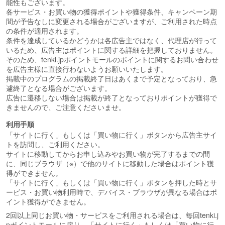
能性もございます。
各サービス・お買い物の獲得ポイントや獲得条件、キャンペーン期
間が予告なしに変更される場合がございますが、ご利用された時点
の条件が適用されます。
条件を達成しているかどうかは各広告主ではなく、代理店が行って
いるため、広告主はポイントに関する詳細を把握しておりません。
そのため、tenki.jpポイントモールのポイントに関するお問い合わせ
を広告主様に直接行わないようお願いいたします。
掲載中のプログラムの掲載終了日はあくまで予定となっており、急
遽終了となる場合がございます。
広告に遷移しない場合は掲載が終了となっておりポイントが獲得で
きませんので、ご注意くださいませ。
利用手順
「サイトに行く」もしくは「買い物に行く」ボタンから広告主サイ
トを訪問し、ご利用ください。
サイトに移動してからお申し込みやお買い物が完了するまでの間
に、同じブラウザ（※）で他のサイトに移動した場合はポイント獲
得ができません。
「サイトに行く」もしくは「買い物に行く」ボタンを押した時とサ
ービス・お買い物利用時で、デバイス・ブラウザが異なる場合はポ
イント獲得ができません。
2回以上同じお買い物・サービスをご利用される場合は、毎回tenki.j
pポイントモールに戻り、「サイトに行く」もしくは「買い物に行