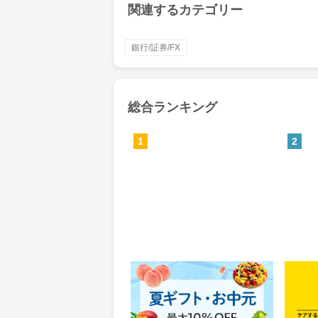
関連するカテゴリー
銀行/証券/FX
総合ランキング
1
2
Yahoo!ショッピング(ヤフー シ
MyS
ョッピング)
0.46%
84
還元
ポイ