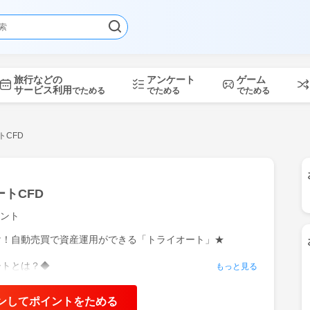
旅行などの
アンケート
ゲーム
サービス利用
でためる
でためる
でためる
トCFD
トCFD
ント
け！自動売買で資産運用ができる「トライオート」★
ートとは？◆
もっと見る
ト証券が提供する自動売買サービスです。
月に10周年を迎え、このたびCFDが追加されました。
ンしてポイントをためる
CFDとしては業界初の自動売買ができるサービスとなりま