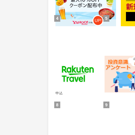
獲得条件：お買い物
獲得条
4
5
UP!
楽天トラベル
レオンワークス
ンケート
60
300
ポイント
ポイント
通常：50ポイント
獲得条件：その他(
獲得条件：サービス予約・
申込
8
9