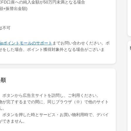
FD口座への純入金額が50万円未満となる場合
額+振替出金額)
は不可
ki.jpポイントモールのサポート
までお問い合わせください。ポ
せをした場合、ポイント獲得対象外となる場合がございま
手順
」ボタンから広告主サイトを訪問し、ご利用ください。
物が完了するまでの間に、同じブラウザ（※）で他のサイト
ん。
」ボタンを押した時とサービス・お買い物利用時で、デバイ
ができません。