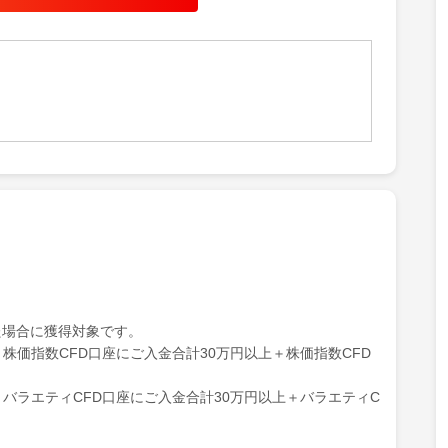
いるトレードルールをえらぶだけで簡単に自動売買を使った
始めることができます。
の考えでトレードルールを作成できる機能も有しており、幅
に利用いただいております。
た場合に獲得対象です。
了＋株価指数CFD口座にご入金合計30万円以上＋株価指数CFD
了＋バラエティCFD口座にご入金合計30万円以上＋バラエティC