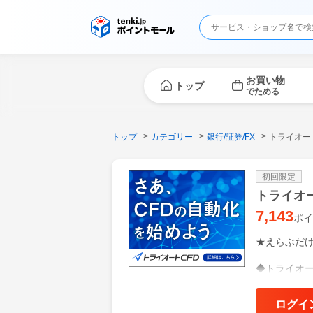
お買い物
トップ
でためる
トップ
カテゴリー
銀行/証券/FX
トライオー
初回限定
トライオー
7,143
ポイ
★えらぶだ
◆トライオ
インヴァス
2024年3
ログイ
店頭株価指数