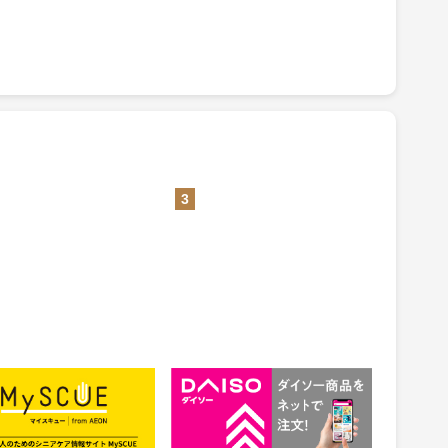
3
CUE（マイスキュー）
公式通販【ダイソーネットスト
ア】
1.5%
ント
還元