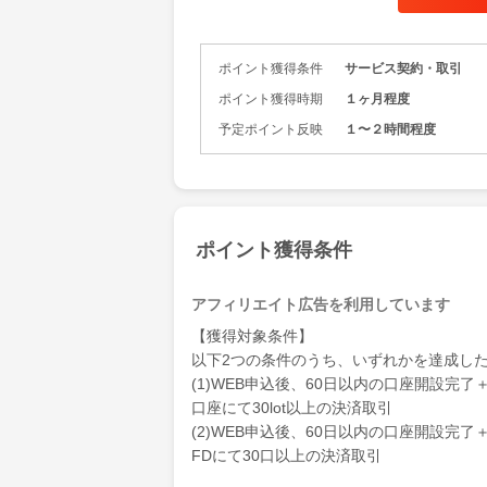
す。
用意されて
ポイント獲得条件
サービス契約・取引
資産運用を
また、自身
ポイント獲得時期
１ヶ月程度
広い経験者
予定ポイント反映
１〜２時間程度
ポイント獲得条件
アフィリエイト広告を利用しています
【獲得対象条件】
以下2つの条件のうち、いずれかを達成し
(1)WEB申込後、60日以内の口座開設完
口座にて30lot以上の決済取引
(2)WEB申込後、60日以内の口座開設完
FDにて30口以上の決済取引