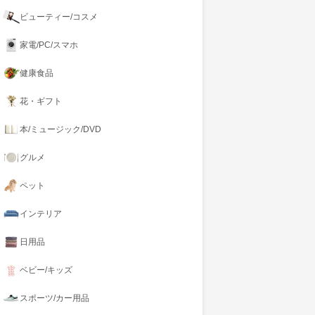
ビューティー/コスメ
家電/PC/スマホ
健康食品
花・ギフト
本/ミュージック/DVD
グルメ
ペット
インテリア
日用品
ベビー/キッズ
スポーツ/カー用品