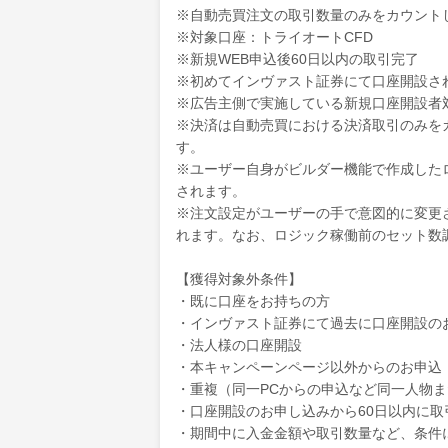
※自動売買注文の取引数量のみをカウント
※対象口座：トライオートCFD
※新規WEB申込後60日以内の取引完了
※初めてインヴァスト証券にて口座開設さ
※広告主側で実施している新規口座開設者
※決済は自動売買における決済取引のみを
す。
※ユーザー自身がビルダー機能で作成した
されます。
※注文設定がユーザーの手で意図的に変更
れます。なお、ロジック稼働前のセット数
【獲得対象外条件】
・既に口座をお持ちの方
・インヴァスト証券にて過去に口座開設の
・法人様の口座開設
・本キャンペーンページ以外からのお申込
・重複（同一PCからの申込など同一人物
・口座開設のお申し込みから60日以内に取
・期間中に入金金額や取引数量など、条件