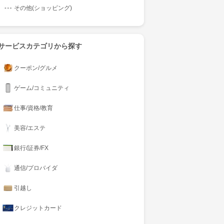
その他(ショッピング)
サービスカテゴリから探す
クーポン/グルメ
ゲーム/コミュニティ
仕事/資格/教育
美容/エステ
銀行/証券/FX
通信/プロバイダ
引越し
クレジットカード