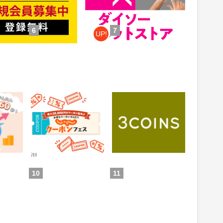
件：無料会員登録
獲得条件：お買い物
6
7
UP!
 投資ア
じゃらんnet
3COINS（スリーコイ
ンズ）｜PAL CLOSET
ONLINE STORE（パル
0.6%
1%
還元
還元
クローゼットオンライ
ンストア）
通常：0.5%還元
ため方)
獲得条件：お買い物
獲得条件：ホテル・旅館宿
泊
10
11