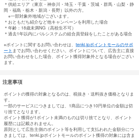
＊供給エリア（東京・神奈川・埼玉・千葉・茨城・群馬・山梨・静
岡・福島・栃木・新潟・長野）以外の方。
※一部対象外地域がございます。
＊おともだち紹介など他キャンペーンを利用した場合
＊年齢：18歳未満NG（高校生不可）
＊過去1年以内にパルシステムの組合員登録をしたことがある場合
※ポイントに関するお問い合わせは、
tenki.jpポイントモールのサポ
ート
までお問い合わせください。ポイントについて、広告主に直接
お問い合わせをした場合、ポイント獲得対象外となる場合がござい
ます。
注意事項
ポイントの獲得の対象となるのは、税抜き・送料抜き価格となりま
す。
一部のサービスにつきましては、1商品につき10円単位の金額は切
り捨てとなります。
ポイント獲得が1ポイント未満のものは切り捨てとなり、ポイント
履歴には記載されません。
原則として広告主側のポイント等を利用して支払われた金額分につ
きましては、tenki.jpポイントモールのポイント獲得の対象には含ま