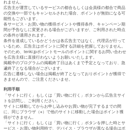
れません。
広告主が運営しているサービスの都合もしくは会員様の都合で商品
の交換や一部でもキャンセルされた場合、ポイントが無効になる可
能性もございます。
各サービス・お買い物の獲得ポイントや獲得条件、キャンペーン期
間が予告なしに変更される場合がございますが、ご利用された時点
の条件が適用されます。
条件を達成しているかどうかは各広告主ではなく、代理店が行って
いるため、広告主はポイントに関する詳細を把握しておりません。
そのため、tenki.jpポイントモールのポイントに関するお問い合わせ
を広告主様に直接行わないようお願いいたします。
掲載中のプログラムの掲載終了日はあくまで予定となっており、急
遽終了となる場合がございます。
広告に遷移しない場合は掲載が終了となっておりポイントが獲得で
きませんので、ご注意くださいませ。
利用手順
「サイトに行く」もしくは「買い物に行く」ボタンから広告主サイ
トを訪問し、ご利用ください。
サイトに移動してからお申し込みやお買い物が完了するまでの間
に、同じブラウザ（※）で他のサイトに移動した場合はポイント獲
得ができません。
「サイトに行く」もしくは「買い物に行く」ボタンを押した時とサ
ービス・お買い物利用時で、デバイス・ブラウザが異なる場合はポ