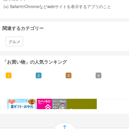
(※) SafariやChromeなどwebサイトを表示するアプリのこと
関連するカテゴリー
グルメ
「お買い物」の人気ランキング
1
2
3
4
0.46%
1.5%
1%
0.5%
還元
還元
還元
還元