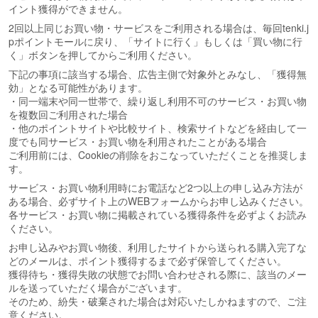
イント獲得ができません。
2回以上同じお買い物・サービスをご利用される場合は、毎回tenki.j
pポイントモールに戻り、「サイトに行く」もしくは「買い物に行
く」ボタンを押してからご利用ください。
下記の事項に該当する場合、広告主側で対象外とみなし、「獲得無
効」となる可能性があります。
・同一端末や同一世帯で、繰り返し利用不可のサービス・お買い物
を複数回ご利用された場合
・他のポイントサイトや比較サイト、検索サイトなどを経由して一
度でも同サービス・お買い物を利用されたことがある場合
ご利用前には、Cookieの削除をおこなっていただくことを推奨しま
す。
サービス・お買い物利用時にお電話など2つ以上の申し込み方法が
ある場合、必ずサイト上のWEBフォームからお申し込みください。
各サービス・お買い物に掲載されている獲得条件を必ずよくお読み
ください。
お申し込みやお買い物後、利用したサイトから送られる購入完了な
どのメールは、ポイント獲得するまで必ず保管してください。
獲得待ち・獲得失敗の状態でお問い合わせされる際に、該当のメー
ルを送っていただく場合がございます。
そのため、紛失・破棄された場合は対応いたしかねますので、ご注
意ください。