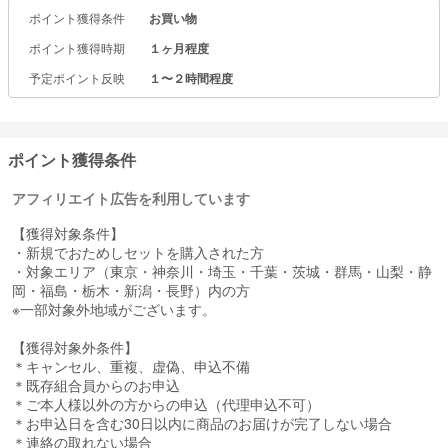
パルシステムは、関東を中心とした1都10県の組合員が利用する生協
ポイント獲得条件
お買い物
の宅配サービスです。
産直の野菜やお肉といった食材から惣菜や冷凍食品・レトルト食
ポイント獲得時期
１ヶ月程度
品、トイレットペーパーといった日用品まで、週1回ご自宅までまと
めてお届けします。
予定ポイント反映
１〜２時間程度
○パルシステムの商品は厳しい基準をクリアしたものばかり。厳しい
品質管理で安全・安心。
○インターネットから注文OK！パソコンやスマートフォン、携帯か
ポイント獲得条件
らお好きな時間に注文ができます。
○離乳食づくりに便利な商品がいっぱい。赤ちゃんとママを豊富な商
アフィリエイト広告を利用しています
品とサービスでサポートします。
【獲得対象条件】
・新規でおためしセットを購入された方
・対象エリア（東京・神奈川・埼玉・千葉・茨城・群馬・山梨・静
岡・福島・栃木・新潟・長野）内の方
※一部対象外地域がございます。
【獲得対象外条件】
＊キャンセル、重複、虚偽、申込不備
＊既存組合員からのお申込
＊ご本人様以外の方からの申込（代理申込不可）
＊お申込日を含む30日以内に商品のお届けが完了しない場合
＊連絡の取れない場合