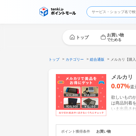
お買い物
トップ
でためる
トップ
カテゴリー
総合通販
メルカリ【購入
メルカリ
0.07%
還
欲しいもの
は商品到着
いま出品さ
メルカリ フ
ポイント獲得条件
お買い物