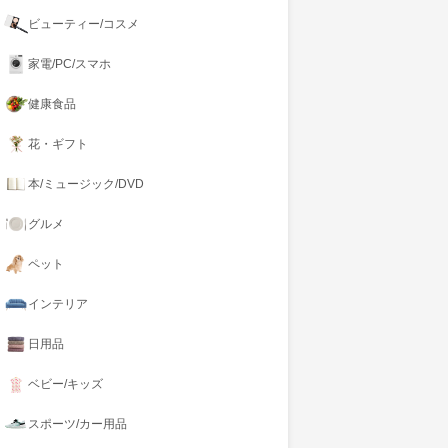
ビューティー/コスメ
家電/PC/スマホ
健康食品
花・ギフト
本/ミュージック/DVD
グルメ
ペット
インテリア
日用品
ベビー/キッズ
スポーツ/カー用品