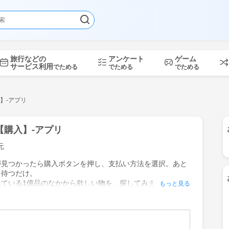
旅行などの
アンケート
ゲーム
サービス利用
でためる
でためる
でためる
】-アプリ
【購入】-アプリ
元
が見つかったら購入ボタンを押し、支払い方法を選択。あと
を待つだけ。
れている1億品のなかから欲しい物を、探してみましょう
もっと見る
リマ オークション 雑貨 家電