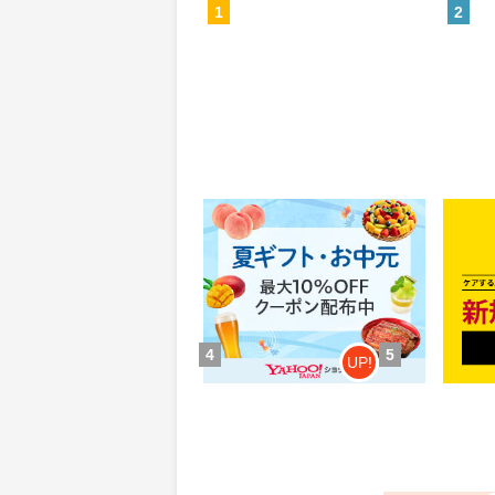
1
2
Yahoo!ショッピング(ヤフー シ
MyS
ョッピング)
0.46%
84
還元
ポイ
獲得条件：お買い物
獲得条
4
5
UP!