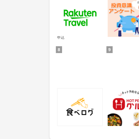
楽天トラベル
レオンワークス
ンケート
60
300
ポイント
ポイント
通常：50ポイント
獲得条件：その他(
獲得条件：サービス予約・
申込
8
9
食べログ
ホットペッパー
25
50
ポイント
ポイント
獲得条件：サービス予約・
獲得条件：店舗へ
申込