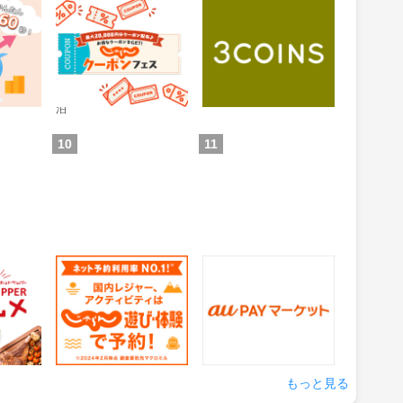
 投資ア
じゃらんnet
3COINS（スリーコイ
ンズ）｜PAL CLOSET
ONLINE STORE（パル
0.6%
1%
還元
還元
クローゼットオンライ
ンストア）
通常：0.5%還元
ため方)
獲得条件：お買い物
獲得条件：ホテル・旅館宿
泊
10
11
グルメ
じゃらん 遊び・体験予
auPAYマーケット
約
1.5%
0.5%
還元
還元
の来店
獲得条件：サービス予約・
獲得条件：お買い物
申込
もっと見る