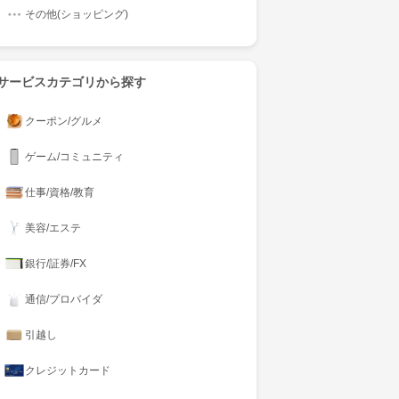
その他(ショッピング)
サービスカテゴリから探す
クーポン/グルメ
ゲーム/コミュニティ
仕事/資格/教育
美容/エステ
銀行/証券/FX
通信/プロバイダ
引越し
クレジットカード