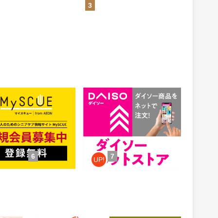
3
CUE（マイスキュー）
公式通販【ダイソーネットスト
ア】
1.5%
ント
還元
件：無料会員登録
獲得条件：お買い物
6
7
UP!