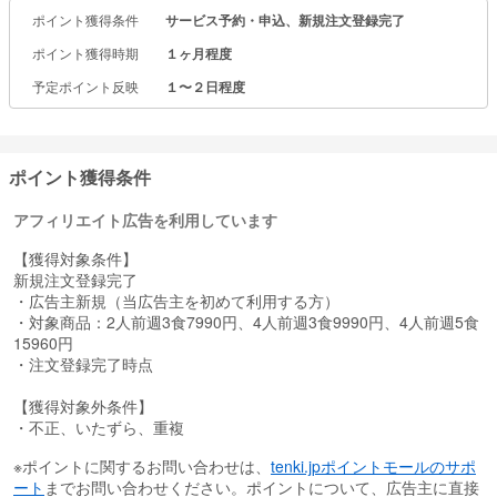
1食あたり798円〜（送料・税込み）で、安心安全・美味しいお料理
ポイント獲得条件
サービス予約・申込、新規注文登録完了
を簡単にご家族で楽しめます。
注文はLINEで簡単。LINEからいつでもお休み・変更可能。定期縛り
ポイント獲得時期
１ヶ月程度
もありません。
予定ポイント反映
１〜２日程度
ポイント獲得条件
アフィリエイト広告を利用しています
【獲得対象条件】
新規注文登録完了
・広告主新規（当広告主を初めて利用する方）
・対象商品：2人前週3食7990円、4人前週3食9990円、4人前週5食
15960円
・注文登録完了時点
【獲得対象外条件】
・不正、いたずら、重複
※ポイントに関するお問い合わせは、
tenki.jpポイントモールのサポ
ート
までお問い合わせください。ポイントについて、広告主に直接