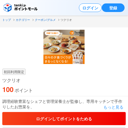
ログイン
登録
トップ
カテゴリー
クーポン/グルメ
ツクリオ
初回利用限定
ツクリオ
100
ポイント
調理経験豊富なシェフと管理栄養士が監修し、専用キッチンで手作
りしたお惣菜を、
もっと見る
毎週ご家庭にお届けする食事宅配サービスです。
冷蔵で届くから、そのまま食卓に並べて、夕食づくりが５分で完
ログインしてポイントをためる
了！