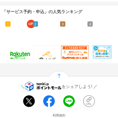
「サービス予約・申込」の人気ランキング
UP!
1
2
3
4
60
25
1.5%
915
ポイント
ポイント
還元
ポイント
通常：50ポイント
をシェアしよう!
運営会社情報
利用規約