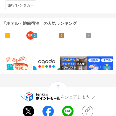
旅行/レンタカー
「ホテル・旅館宿泊」の人気ランキング
UP!
1
2
3
4
0.6%
2%
6.5%
1,000
還元
還元
還元
ポイント
通常：0.5%還元
をシェアしよう!