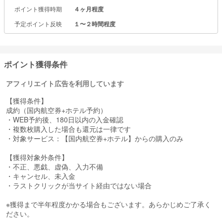
定して気になるプランを一括検索！
ポイント獲得時期
４ヶ月程度
オンラインで簡単・便利、24時間いつでも予約可能。
予定ポイント反映
１〜２時間程度
ポイント獲得条件
アフィリエイト広告を利用しています
【獲得条件】
成約（国内航空券+ホテル予約）
・WEB予約後、180日以内の入金確認
・複数枚購入した場合も還元は一律です
・対象サービス：【国内航空券+ホテル】からの購入のみ
【獲得対象外条件】
・不正、悪戯、虚偽、入力不備
・キャンセル、未入金
・ラストクリックが当サイト経由ではない場合
※獲得まで半年程度かかる場合もございます。あらかじめご了承く
ださい。