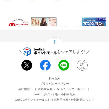
50
0.46%
166
7,500
ポイント
還元
ポイント
ポイント
をシェアしよう!
運営会社情報
利用規約
プライバシーポリシー
会社概要（
日本気象協会
/
ALiNKインターネット
）
tenki.jpポイントモール利用規約
tenki.jpポイントモールにおける利用技術と外部送信について