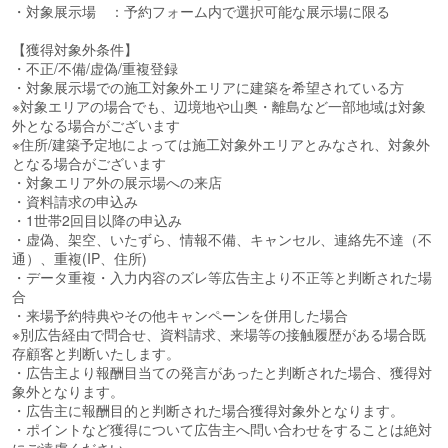
・対象展示場 ：予約フォーム内で選択可能な展示場に限る
【獲得対象外条件】
・不正/不備/虚偽/重複登録
・対象展示場での施工対象外エリアに建築を希望されている方
※対象エリアの場合でも、辺境地や山奥・離島など一部地域は対象
外となる場合がございます
※住所/建築予定地によっては施工対象外エリアとみなされ、対象外
となる場合がございます
・対象エリア外の展示場への来店
・資料請求の申込み
・1世帯2回目以降の申込み
・虚偽、架空、いたずら、情報不備、キャンセル、連絡先不達（不
通）、重複(IP、住所)
・データ重複・入力内容のズレ等広告主より不正等と判断された場
合
・来場予約特典やその他キャンペーンを併用した場合
※別広告経由で問合せ、資料請求、来場等の接触履歴がある場合既
存顧客と判断いたします。
・広告主より報酬目当ての発言があったと判断された場合、獲得対
象外となります。
・広告主に報酬目的と判断された場合獲得対象外となります。
・ポイントなど獲得について広告主へ問い合わせをすることは絶対