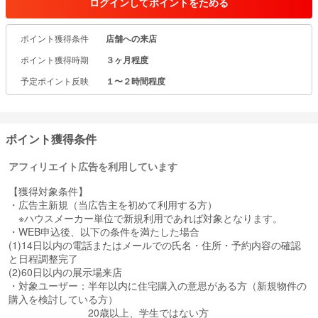
ログインしてポイントをためる
一生に一度の大きな買い物であるマイホームだからこそ、
ポイント獲得条件
店舗への来店
たくさんの選択肢を見て、納得のいく家づくりをしてほしい---。
そんな想いから、多彩な住宅展示場の情報をお届けしています。
ポイント獲得時期
３ヶ月程度
【ホムホムの魅力】
予定ポイント反映
１〜２時間程度
豊富な住宅展示情報：多くの住宅メーカーを取り扱ってます。
参画企業は続々拡大中。
オンラインで事前チェック：展示場に行く前に、モデルハウスの間
取りなどを確認。
ポイント獲得条件
効率的な家づくりをサポートします。
アフィリエイト広告を利用しています
【獲得対象条件】
・広告主新規（当広告主を初めて利用する方）
※ハウスメーカー単位で新規利用であれば対象となります。
・WEB申込後、以下の条件を満たした場合
(1)14日以内の電話またはメールでの氏名・住所・予約内容の確認
と日程調整完了
(2)60日以内の展示場来店
・対象ユーザー：半年以内に住宅購入の意思がある方（新規物件の
購入を検討している方）
20歳以上、学生ではない方