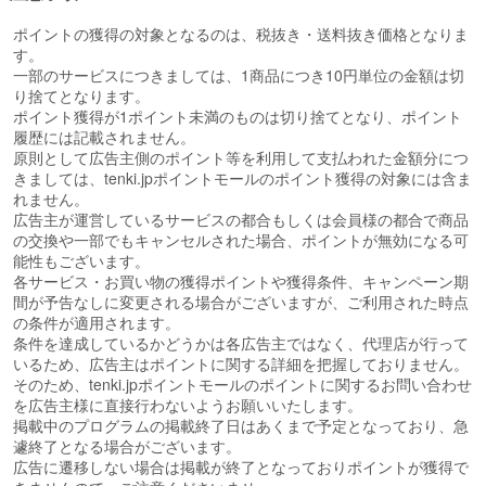
ポイントの獲得の対象となるのは、税抜き・送料抜き価格となりま
す。
一部のサービスにつきましては、1商品につき10円単位の金額は切
り捨てとなります。
ポイント獲得が1ポイント未満のものは切り捨てとなり、ポイント
履歴には記載されません。
原則として広告主側のポイント等を利用して支払われた金額分につ
きましては、tenki.jpポイントモールのポイント獲得の対象には含ま
れません。
広告主が運営しているサービスの都合もしくは会員様の都合で商品
の交換や一部でもキャンセルされた場合、ポイントが無効になる可
能性もございます。
各サービス・お買い物の獲得ポイントや獲得条件、キャンペーン期
間が予告なしに変更される場合がございますが、ご利用された時点
の条件が適用されます。
条件を達成しているかどうかは各広告主ではなく、代理店が行って
いるため、広告主はポイントに関する詳細を把握しておりません。
そのため、tenki.jpポイントモールのポイントに関するお問い合わせ
を広告主様に直接行わないようお願いいたします。
掲載中のプログラムの掲載終了日はあくまで予定となっており、急
遽終了となる場合がございます。
広告に遷移しない場合は掲載が終了となっておりポイントが獲得で