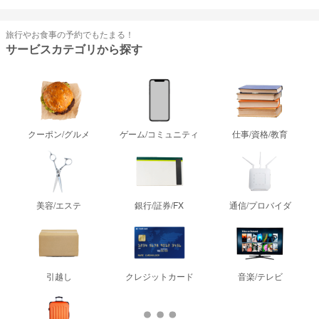
旅行やお食事の予約でもたまる！
サービスカテゴリから探す
クーポン/グルメ
ゲーム/コミュニティ
仕事/資格/教育
美容/エステ
銀行/証券/FX
通信/プロバイダ
引越し
クレジットカード
音楽/テレビ