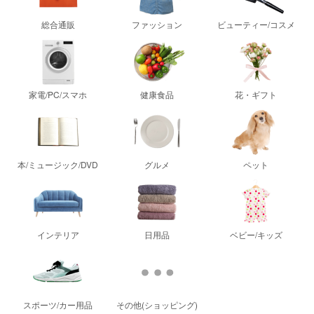
総合通販
ファッション
ビューティー/コスメ
家電/PC/スマホ
健康食品
花・ギフト
本/ミュージック/DVD
グルメ
ペット
インテリア
日用品
ベビー/キッズ
スポーツ/カー用品
その他(ショッピング)