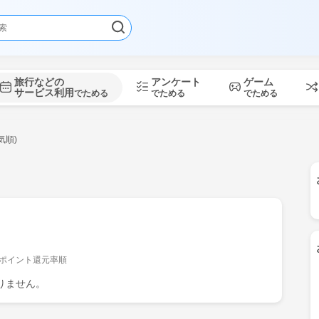
旅行などの
アンケート
ゲーム
サービス利用
でためる
でためる
でためる
気順)
ポイント還元率順
りません。