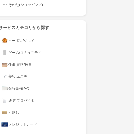
その他(ショッピング)
サービスカテゴリから探す
クーポン/グルメ
ゲーム/コミュニティ
仕事/資格/教育
美容/エステ
銀行/証券/FX
通信/プロバイダ
引越し
クレジットカード