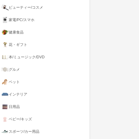
ビューティー/コスメ
家電/PC/スマホ
健康食品
花・ギフト
本/ミュージック/DVD
グルメ
ペット
インテリア
日用品
ベビー/キッズ
スポーツ/カー用品