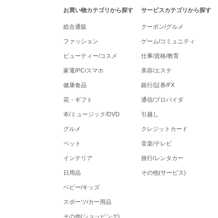
tenki.jpポイントモールナビゲーション
お買い物カテゴリから探す
サービスカテゴリから探す
総合通販
クーポン/グルメ
ファッション
ゲーム/コミュニティ
ビューティー/コスメ
仕事/資格/教育
家電/PC/スマホ
美容/エステ
健康食品
銀行/証券/FX
花・ギフト
通信/プロバイダ
本/ミュージック/DVD
引越し
グルメ
クレジットカード
ペット
音楽/テレビ
インテリア
旅行/レンタカー
日用品
その他(サービス)
ベビー/キッズ
スポーツ/カー用品
その他(ショッピング)