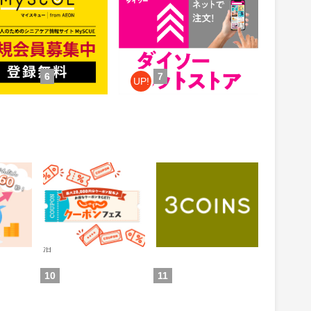
ア】
1.5%
ント
還元
件：無料会員登録
獲得条件：お買い物
6
7
UP!
 投資ア
じゃらんnet
3COINS（スリーコイ
ンズ）｜PAL CLOSET
ONLINE STORE（パル
0.6%
1%
還元
還元
クローゼットオンライ
ンストア）
通常：0.5%還元
ため方)
獲得条件：お買い物
獲得条件：ホテル・旅館宿
泊
10
11