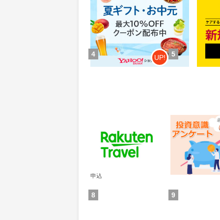
ョッピング)
0.46%
84
還元
ポイ
獲得条件：お買い物
獲得条
4
5
UP!
楽天トラベル
レオンワークス
ンケート
60
300
ポイント
ポイント
通常：50ポイント
獲得条件：その他(
獲得条件：サービス予約・
申込
8
9