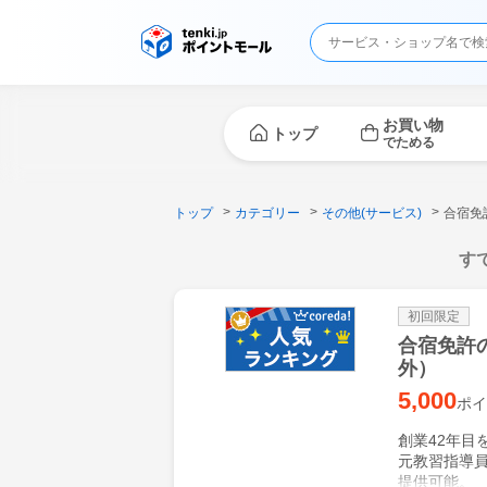
お買い物
トップ
でためる
トップ
カテゴリー
その他(サービス)
合宿免
す
初回限定
合宿免許
外）
5,000
ポイ
創業42年目
元教習指導
提供可能。