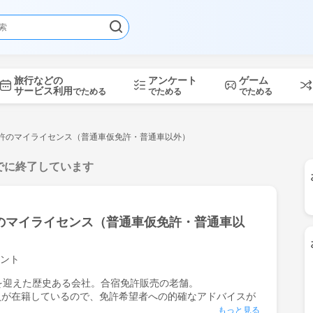
旅行などの
アンケート
ゲーム
サービス利用
でためる
でためる
でためる
許のマイライセンス（普通車仮免許・普通車以外）
でに終了しています
のマイライセンス（普通車仮免許・普通車以
ント
を迎えた歴史ある会社。合宿免許販売の老舗。
員が在籍しているので、免許希望者への的確なアドバイスが
もっと見る