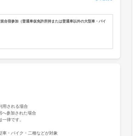
スタッフが、『最初で最後の運転免許取得』を徹底サポート
日前まではキャンセル料が無料！だから早く予約しても安
新規合宿参加（普通車仮免許所持または普通車以外の大型車・バイ
利用される場合
合宿へ参加された場合
は一律です。
型車・バイク・二種などが対象