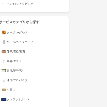
その他(ショッピング)
サービスカテゴリから探す
クーポン/グルメ
ゲーム/コミュニティ
仕事/資格/教育
美容/エステ
銀行/証券/FX
通信/プロバイダ
引越し
クレジットカード