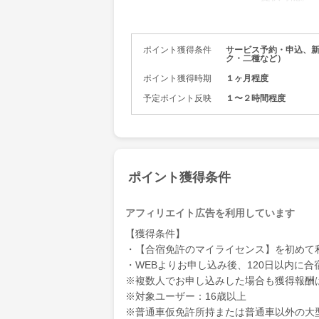
経験豊富な
します！
合宿入校21
ポイント獲得条件
サービス予約・申込、
心。
ク・二種など）
ポイント獲得時期
１ヶ月程度
予定ポイント反映
１〜２時間程度
ポイント獲得条件
アフィリエイト広告を利用しています
【獲得条件】
・【合宿免許のマイライセンス】を初めて
・WEBよりお申し込み後、120日以内に
※複数人でお申し込みした場合も獲得報酬
※対象ユーザー：16歳以上
※普通車仮免許所持または普通車以外の大