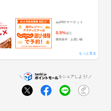
グルメ
じゃらん 遊び・体験予
auPAYマーケット
約
1.5%
0.5%
還元
還元
の来店
獲得条件：サービス予約・
獲得条件：お買い物
申込
もっと見る
をシェアしよう!