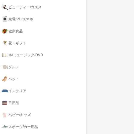
ビューティー/コスメ
家電/PC/スマホ
健康食品
花・ギフト
本/ミュージック/DVD
グルメ
ペット
インテリア
日用品
ベビー/キッズ
スポーツ/カー用品