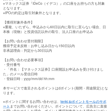
※マネックス証券『iDeCo（イデコ）』の口座をお持ちの方も対象
◆ NTTドコモやイオン銀行との提携により、更なるサービスの拡充
となります。
を予定
※IPOの約定は取引対象外となります。
2024年1月から提携を開始したNTTドコモとイオン銀行の提携によ
り、dポイントでのポイント投資など様々なサービスの拡充を予定し
【獲得対象外条件】
ています！また両社との提携で、マネックス証券で口座開設をする
※重複、いたずら、申込みから60日以内に取引に至らない場合、日
方もこれまで以上に増えています！独立系証券会社という強みか
本株（現物）と投資信託以外の取引、法人口座のお申込み
ら、特定の経済圏に縛られず様々なポイントへの交換が可能です。
【お問い合わせ受付期限】
◆ 投資初心者の方でも始めやすい、充実したフォローアップコンテ
獲得予定未反映：お申し込み日から150日以内
ンツやキャンペーン、プログラムを展開
非承認理由：判定から30日以内
マネックス証券には多くの専門的なアナリストが在籍し、マーケッ
ト解説や様々な商品のおすすめ投資方法をセミナーでお届けしてい
【お問い合わせ必要事項】
ます。
・受付番号
・「件名：【マネックス証券】口座開設お申込みを受け付けまし
た」のメール受信日時
・登録日時：yyyy/mm/dd hh:mm
本サービスで進呈されるポイントはdポイント(期間・用途限定)とな
ります。
※ポイントに関するお問い合わせは、
tenki.jpポイントモールのサポ
ート
までお問い合わせください。ポイントについて、広告主に直接
お問い合わせをした場合、ポイント獲得対象外となる場合がござい