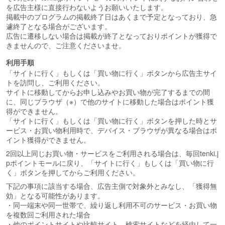
を広告主様に直接行わないようお願いいたします。
掲載中のプログラムの掲載終了日はあくまで予定となっており、急
遽終了となる場合がございます。
広告に遷移しない場合は掲載が終了となっておりポイントが獲得で
きませんので、ご注意くださいませ。
利用手順
「サイトに行く」もしくは「買い物に行く」ボタンから広告主サイ
トを訪問し、ご利用ください。
サイトに移動してからお申し込みやお買い物が完了するまでの間
に、同じブラウザ（※）で他のサイトに移動した場合はポイント獲
得ができません。
「サイトに行く」もしくは「買い物に行く」ボタンを押した時とサ
ービス・お買い物利用時で、デバイス・ブラウザが異なる場合はポ
イント獲得ができません。
2回以上同じお買い物・サービスをご利用される場合は、毎回tenki.j
pポイントモールに戻り、「サイトに行く」もしくは「買い物に行
く」ボタンを押してからご利用ください。
下記の事項に該当する場合、広告主側で対象外とみなし、「獲得無
効」となる可能性があります。
・同一端末や同一世帯で、繰り返し利用不可のサービス・お買い物
を複数回ご利用された場合
・他のポイントサイトや比較サイト、検索サイトなどを経由して一