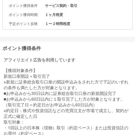
また2024年7月5日より開始のdカードのクレカ積立でポイント還元
ポイント獲得条件
サービス契約・取引
率が最大10％になるキャンペーンや、NISAでお取引いただける全商
品の売買手数料（※1）が無料になるプログラムを実施中です！
ポイント獲得時期
１ヶ月程度
さらにNTTドコモやイオン銀行との提携により、更なるサービスの
向上を予定しています。
予定ポイント反映
１〜２時間程度
※1 ポイント還元率はご利用のカード種別、口座種別、積立額により
異なります。キャッシュバックによる実質無料を含む。
◆ クレカ積立で最大10％のポイント還元！
ポイント獲得条件
マネックス証券では2種類のクレジットカードでの積立が可能です！
アフィリエイト広告を利用しています
・dカード
還元率は一般カードで最大1.1%、dカード GOLDは最大1.1%、dカー
【獲得対象条件】
ド PLATINUMは最大3.1%！
新規口座開設＋取引完了
キャンペーン期間中は還元率が最大10％に！（※2）
※新規に証券総合取引口座の開設申込みをされた方で下記のいずれ
※2 マネックス証券で「dカード PLATINUM」を利用したdカード積立
の条件も満たした方が対象となります。
を行うと、積立額に応じて最大3.1％のポイントが還元されます。さ
■お申込みから30日以内に証券総合取引口座の新規開設完了
らに、NTTドコモ主催のdカード積立開始記念キャンペーンで最大1
■お申込みから60日以内に１取引完了した方が対象となります。
0％のポイントが還元されます。還元率はマネックス証券でお取引す
（取引完了日＝約定日がお申込みから60日以内）
る口座種別、投資信託の積立額、入会2年目以降からは毎月のショッ
※約定日：株式や投資信託などの売買注文が市場で成立し、契約が
ピングご利用金額（税込）により異なります。
正式に確定した日
取引対象：
・マネックスカード
・1回以上の日本株（現物）取引（約定ベース）または投資信託の
マネックスカードのクレカ積立では通常時でも還元率が最大1.1％！
お買付（約定ベース）