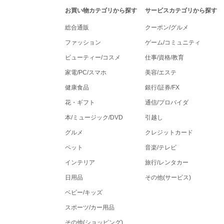
tenki.jpポイントモールナビゲーション
お買い物カテゴリから探す
サービスカテゴリから探す
総合通販
クーポン/グルメ
ファッション
ゲーム/コミュニティ
ビューティー/コスメ
仕事/資格/教育
家電/PC/スマホ
美容/エステ
健康食品
銀行/証券/FX
花・ギフト
通信/プロバイダ
本/ミュージック/DVD
引越し
グルメ
クレジットカード
ペット
音楽/テレビ
インテリア
旅行/レンタカー
日用品
その他(サービス)
ベビー/キッズ
スポーツ/カー用品
その他(ショッピング)