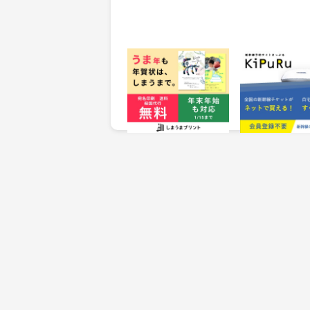
しまうまプリント
KiPuRu(きっぷ
線・特急券予約
250
214
ポイント
ポイント
獲得条件：お買い物
獲得条件：お買い