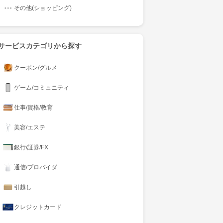
その他(ショッピング)
サービスカテゴリから探す
クーポン/グルメ
ゲーム/コミュニティ
仕事/資格/教育
美容/エステ
銀行/証券/FX
通信/プロバイダ
引越し
クレジットカード