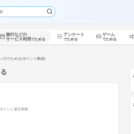
旅行などの
アンケート
ゲーム
サービス利用
でためる
でためる
でためる
ング)でためる(ポイント数順)
める
ポイント還元率順