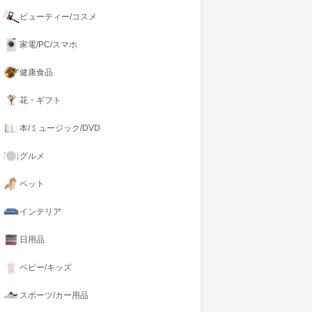
ビューティー/コスメ
家電/PC/スマホ
健康食品
花・ギフト
本/ミュージック/DVD
グルメ
ペット
インテリア
日用品
ベビー/キッズ
スポーツ/カー用品