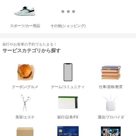
スポーツ/カー用品
その他(ショッピング)
旅行やお食事の予約でもたまる！
サービスカテゴリから探す
クーポン/グルメ
ゲーム/コミュニティ
仕事/資格/教育
美容/エステ
銀行/証券/FX
通信/プロバイダ