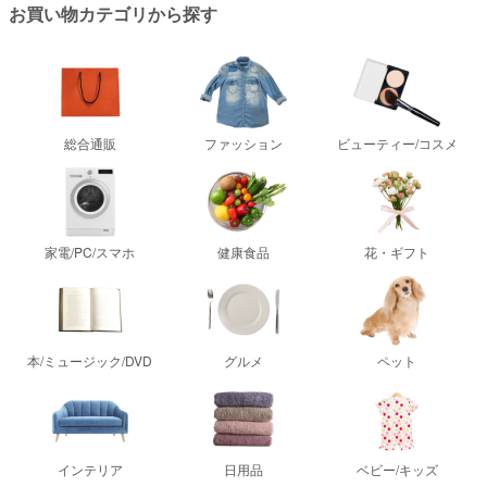
お買い物カテゴリから探す
総合通販
ファッション
ビューティー/コスメ
家電/PC/スマホ
健康食品
花・ギフト
本/ミュージック/DVD
グルメ
ペット
インテリア
日用品
ベビー/キッズ