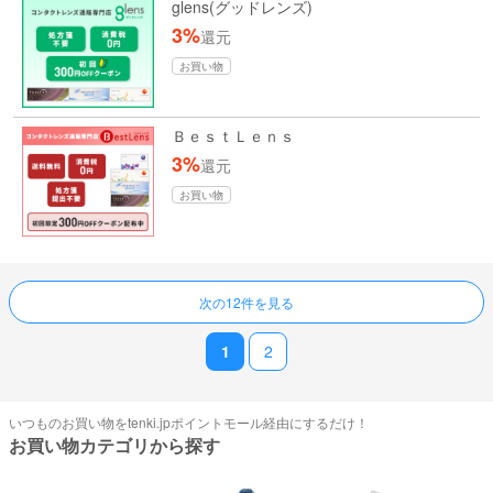
glens(グッドレンズ)
3%
還元
お買い物
ＢｅｓｔＬｅｎｓ
3%
還元
お買い物
ページ送り
次の12件を見る
1
2
いつものお買い物をtenki.jpポイントモール経由にするだけ！
お買い物カテゴリから探す