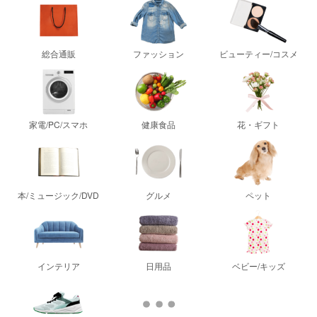
総合通販
ファッション
ビューティー/コスメ
家電/PC/スマホ
健康食品
花・ギフト
本/ミュージック/DVD
グルメ
ペット
インテリア
日用品
ベビー/キッズ