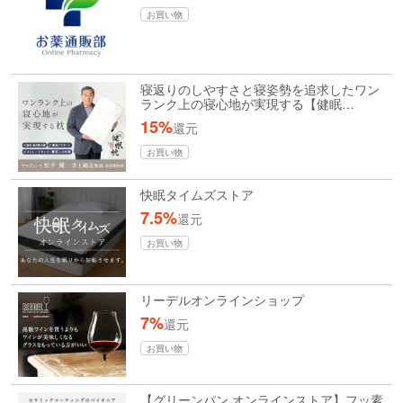
お買い物
寝返りのしやすさと寝姿勢を追求したワン
ランク上の寝心地が実現する【健眠…
15%
還元
お買い物
快眠タイムズストア
7.5%
還元
お買い物
リーデルオンラインショップ
7%
還元
お買い物
【グリーンパン オンラインストア】フッ素