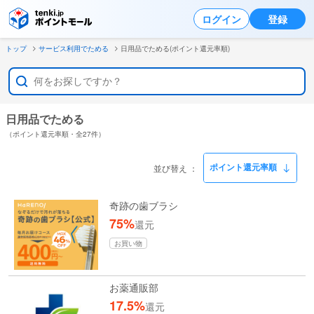
ログイン
登録
トップ
サービス利用でためる
日用品でためる(ポイント還元率順)
日用品でためる
（ポイント還元率順・全27件）
並び替え
奇跡の歯ブラシ
75%
還元
お買い物
お薬通販部
17.5%
還元