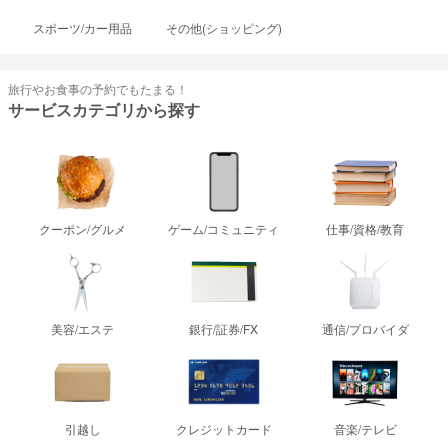
スポーツ/カー用品
その他(ショッピング)
旅行やお食事の予約でもたまる！
サービスカテゴリから探す
クーポン/グルメ
ゲーム/コミュニティ
仕事/資格/教育
美容/エステ
銀行/証券/FX
通信/プロバイダ
引越し
クレジットカード
音楽/テレビ