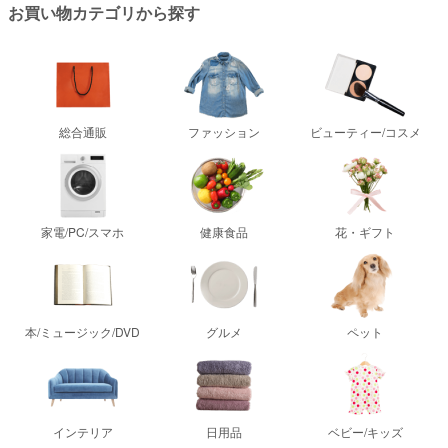
お買い物カテゴリから探す
総合通販
ファッション
ビューティー/コスメ
家電/PC/スマホ
健康食品
花・ギフト
本/ミュージック/DVD
グルメ
ペット
インテリア
日用品
ベビー/キッズ