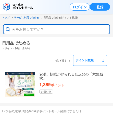
ログイン
登録
トップ
サービス利用でためる
日用品でためる(ポイント数順)
日用品でためる
（ポイント数順・全1件）
並び替え
安眠、快眠が得られる低反発の「六角脳
枕」
1,389
ポイント
お買い物
いつものお買い物をtenki.jpポイントモール経由にするだけ！