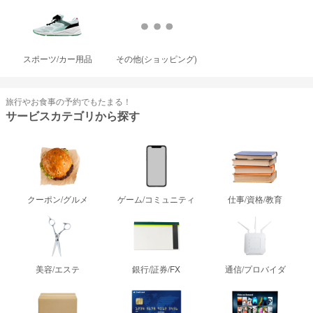
スポーツ/カー用品
その他(ショッピング)
旅行やお食事の予約でもたまる！
サービスカテゴリから探す
クーポン/グルメ
ゲーム/コミュニティ
仕事/資格/教育
美容/エステ
銀行/証券/FX
通信/プロバイダ