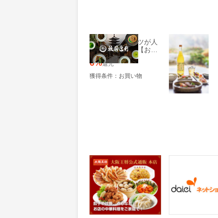
本格抹茶スイーツが人
おおやま夢工房
気！京都の老舗【お茶
専門店「祇園辻利」】
6%
5%
還元
還元
獲得条件：お買い物
獲得条件：お買い
餃子・炒飯・点心！お
ダイエーネット
店の中華料理をご家庭
ピング
にお届け！【大阪王将
2.5%
0.95%
還元
還元
公式通販】
獲得条件：お買い物
獲得条件：お買い