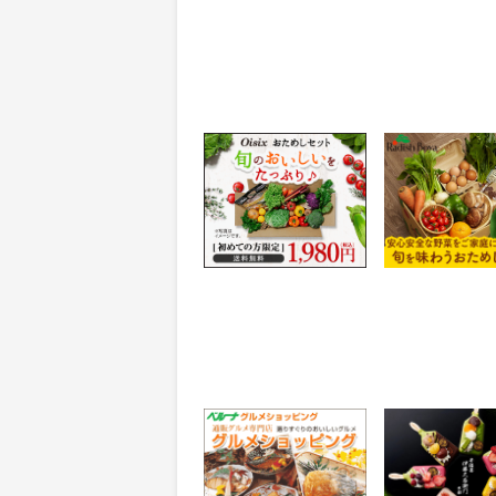
Ｏｉｓｉｘ（おいしっ
らでぃっしゅぼ
くす）
【お試しセット
0.5%
198
還元
ポイント
獲得条件：お買い物
獲得条件：お買い
ベルーナグルメ【新
人気No.1ギフ
規】
抹茶生チョコレ
【伊藤久右衛門
5.49%
4.7%
還元
還元