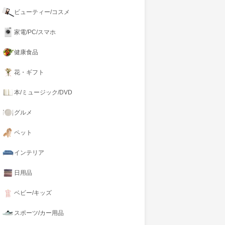
ビューティー/コスメ
家電/PC/スマホ
健康食品
花・ギフト
本/ミュージック/DVD
グルメ
ペット
インテリア
日用品
ベビー/キッズ
スポーツ/カー用品