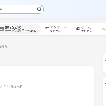
旅行などの
アンケート
ゲーム
サービス利用
でためる
でためる
でためる
新着順)
ポイント還元率順