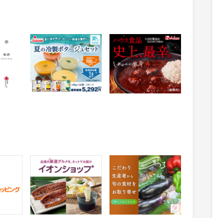
夏の冷製ポタージュ
しあわせの激辛（買い
【カゴメ】
切り）
529
358
ポイント
ポイント
物
獲得条件：お買い物
獲得条件：お買い物
ショッ
イオンショップ
食べチョク
1%
10%
還元
還元
物
獲得条件：お買い物
獲得条件：お買い物