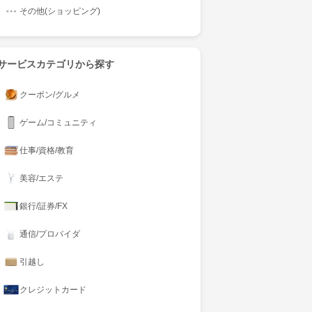
その他(ショッピング)
サービスカテゴリから探す
クーポン/グルメ
ゲーム/コミュニティ
仕事/資格/教育
美容/エステ
銀行/証券/FX
通信/プロバイダ
引越し
クレジットカード