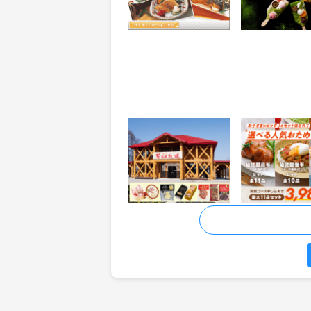
獲得条件：お買い物
獲得条件：お買い
【花畑牧場】公式オン
homeal 幼児食
ラインショップ
2.5%
370
還元
ポイント
獲得条件：お買い物
獲得条件：お買い
ページ送り