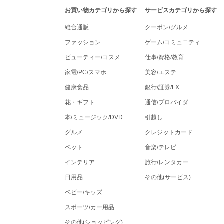
tenki.jpポイントモールナビゲーション
お買い物カテゴリから探す
サービスカテゴリから探す
総合通販
クーポン/グルメ
ファッション
ゲーム/コミュニティ
ビューティー/コスメ
仕事/資格/教育
家電/PC/スマホ
美容/エステ
健康食品
銀行/証券/FX
花・ギフト
通信/プロバイダ
本/ミュージック/DVD
引越し
グルメ
クレジットカード
ペット
音楽/テレビ
インテリア
旅行/レンタカー
日用品
その他(サービス)
ベビー/キッズ
スポーツ/カー用品
その他(ショッピング)