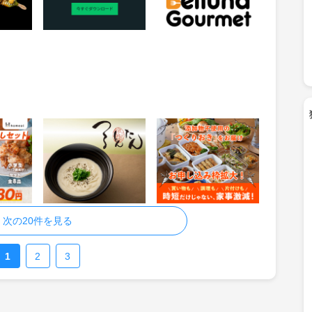
物
獲得条件：お買い物
獲得条件：お買い物
宅配
つるとんたんオンライ
＜シェフの無添つくり
ンショップ
おき＞働くパパ・ママ
へ宅配食サービス
4.5%
500
還元
ポイント
物
獲得条件：お買い物
獲得条件：お買い物
次の20件を見る
1
2
3