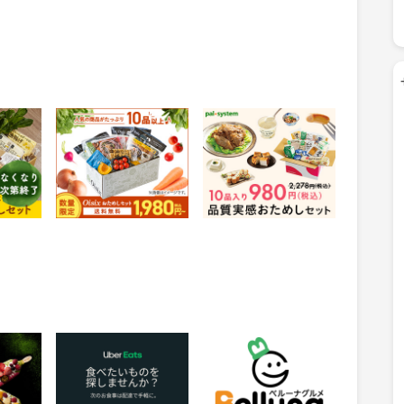
ーや
Oisix(おいしっくす）
生協の宅配パルシステ
】
おためしセット購入
ム 【お試しセット】
463
400
ポイント
ポイント
物
獲得条件：お買い物
獲得条件：お買い物
トは宇治
【UberEats】 おいしい
ベルーナグルメ
ート
お食事をお届けするフ
】
ードデリバリーサービ
350
3.29%
ポイント
還元
ス