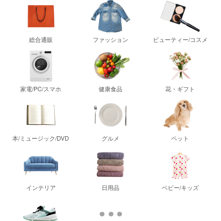
総合通販
ファッション
ビューティー/コスメ
家電/PC/スマホ
健康食品
花・ギフト
本/ミュージック/DVD
グルメ
ペット
インテリア
日用品
ベビー/キッズ