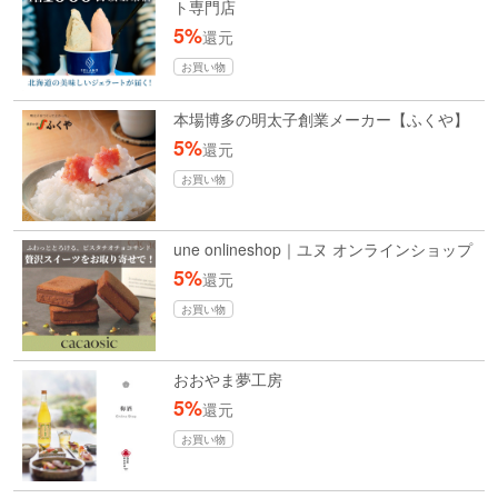
ト専門店
5%
還元
お買い物
本場博多の明太子創業メーカー【ふくや】
5%
還元
お買い物
une onlineshop｜ユヌ オンラインショップ
5%
還元
お買い物
おおやま夢工房
5%
還元
お買い物