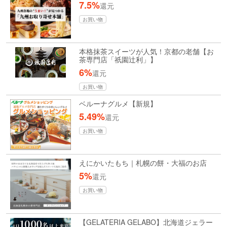
7.5%
還元
お買い物
本格抹茶スイーツが人気！京都の老舗【お
茶専門店「祇園辻利」】
6%
還元
お買い物
ベルーナグルメ【新規】
5.49%
還元
お買い物
えにかいたもち｜札幌の餅・大福のお店
5%
還元
お買い物
【GELATERIA GELABO】北海道ジェラー