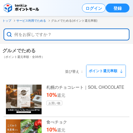
ログイン
登録
トップ
サービス利用でためる
グルメでためる(ポイント還元率順)
グルメでためる
（ポイント還元率順・全35件）
並び替え
札幌のチョコレート｜SOIL CHOCOLATE
10%
還元
お買い物
食べチョク
10%
還元