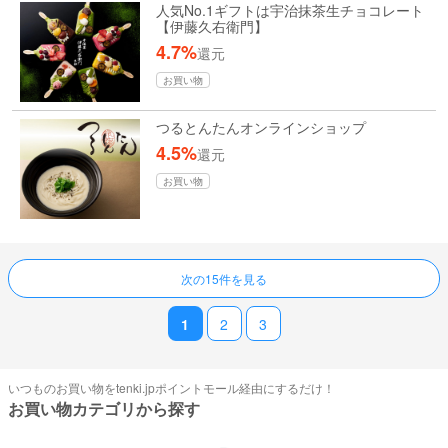
人気No.1ギフトは宇治抹茶生チョコレート
【伊藤久右衛門】
4.7%
還元
お買い物
つるとんたんオンラインショップ
4.5%
還元
お買い物
ページ送り
次の15件を見る
1
2
3
いつものお買い物をtenki.jpポイントモール経由にするだけ！
お買い物カテゴリから探す