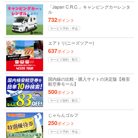
「Japan C.R.C.」キャンピングカーレンタ
ル
732
ポイント
サービス予約・申込
エアトリ(ニーズツアー)
637
ポイント
サービス契約・取引
国内線の比較・購入サイトの決定版【格安
航空券モール】
500
ポイント
サービス契約・取引
じゃらんゴルフ
250
ポイント
サービス予約・申込