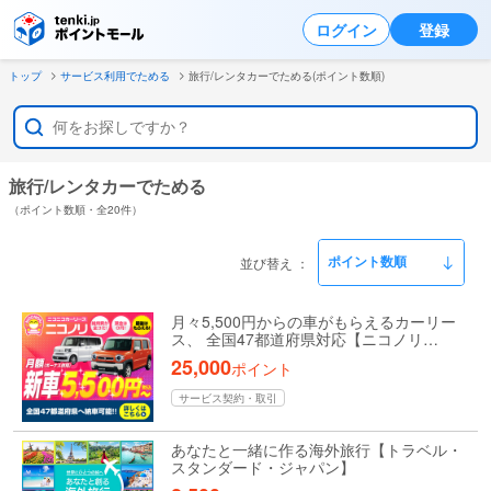
ログイン
登録
トップ
サービス利用でためる
旅行/レンタカーでためる(ポイント数順)
旅行/レンタカーでためる
（ポイント数順・全20件）
並び替え
月々5,500円からの車がもらえるカーリー
ス、 全国47都道府県対応【ニコノリ…
25,000
ポイント
サービス契約・取引
あなたと一緒に作る海外旅行【トラベル・
スタンダード・ジャパン】