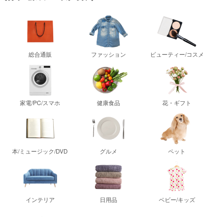
総合通販
ファッション
ビューティー/コスメ
家電/PC/スマホ
健康食品
花・ギフト
本/ミュージック/DVD
グルメ
ペット
インテリア
日用品
ベビー/キッズ