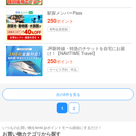
駅探メンバーPass
250
ポイント
有料会員登録
JR新幹線・特急のチケットを自宅にお届
け！【NAVITIME Travel】
250
ポイント
サービス予約・申込
ページ送り
次の5件を見る
1
2
いつものお買い物をtenki.jpポイントモール経由にするだけ！
お買い物カテゴリから探す