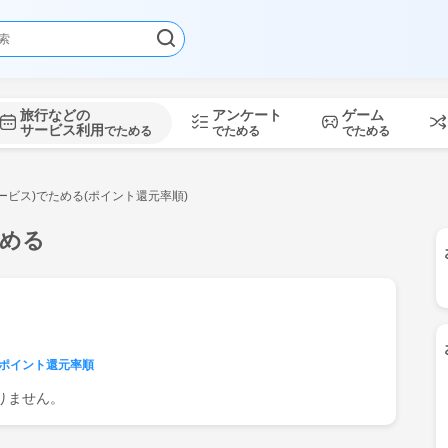
旅行などの
アンケート
ゲーム
サービス利用
でためる
でためる
でためる
ービス)でためる(ポイント還元率順)
ためる
ポイント還元率順
りません。