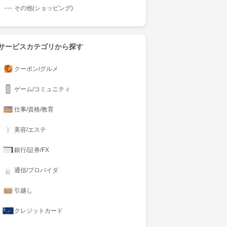
その他(ショッピング)
サービスカテゴリから探す
クーポン/グルメ
ゲーム/コミュニティ
仕事/資格/教育
美容/エステ
銀行/証券/FX
通信/プロバイダ
引越し
クレジットカード