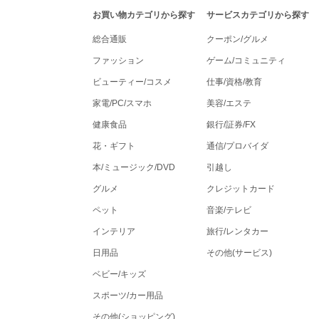
tenki.jpポイントモールナビゲーション
お買い物カテゴリから探す
サービスカテゴリから探す
総合通販
クーポン/グルメ
ファッション
ゲーム/コミュニティ
ビューティー/コスメ
仕事/資格/教育
家電/PC/スマホ
美容/エステ
健康食品
銀行/証券/FX
花・ギフト
通信/プロバイダ
本/ミュージック/DVD
引越し
グルメ
クレジットカード
ペット
音楽/テレビ
インテリア
旅行/レンタカー
日用品
その他(サービス)
ベビー/キッズ
スポーツ/カー用品
その他(ショッピング)