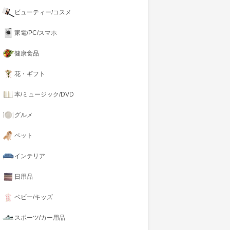
ビューティー/コスメ
家電/PC/スマホ
健康食品
花・ギフト
本/ミュージック/DVD
グルメ
ペット
インテリア
日用品
ベビー/キッズ
スポーツ/カー用品