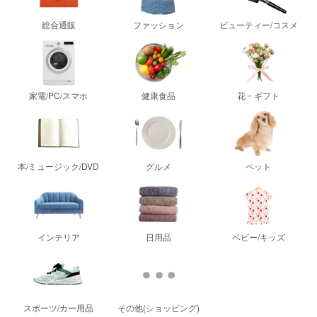
総合通販
ファッション
ビューティー/コスメ
家電/PC/スマホ
健康食品
花・ギフト
本/ミュージック/DVD
グルメ
ペット
インテリア
日用品
ベビー/キッズ
スポーツ/カー用品
その他(ショッピング)