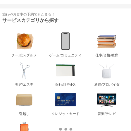
旅行やお食事の予約でもたまる！
サービスカテゴリから探す
クーポン/グルメ
ゲーム/コミュニティ
仕事/資格/教育
美容/エステ
銀行/証券/FX
通信/プロバイダ
引越し
クレジットカード
音楽/テレビ