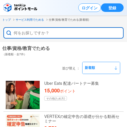
ログイン
登録
トップ
サービス利用でためる
仕事/資格/教育でためる(新着順)
仕事/資格/教育でためる
（新着順・全7件）
並び替え
Uber Eats 配達パートナー募集
15,000
ポイント
その他(ため方)
VERTEXの確定申告の基礎が分かる動画セ
ミナー