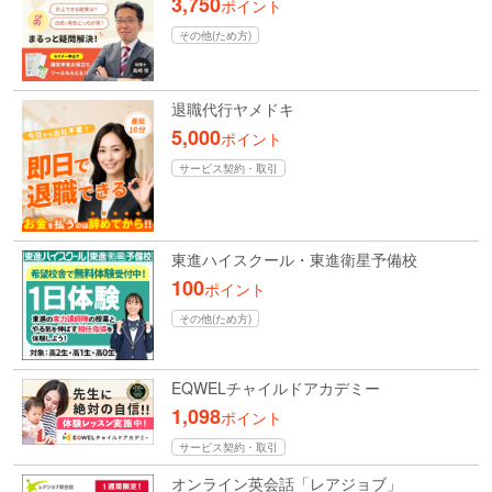
3,750
ポイント
その他(ため方)
退職代行ヤメドキ
5,000
ポイント
サービス契約・取引
東進ハイスクール・東進衛星予備校
100
ポイント
その他(ため方)
EQWELチャイルドアカデミー
1,098
ポイント
サービス契約・取引
オンライン英会話「レアジョブ」