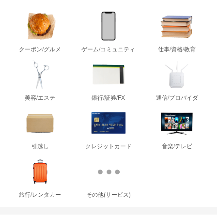
クーポン/グルメ
ゲーム/コミュニティ
仕事/資格/教育
美容/エステ
銀行/証券/FX
通信/プロバイダ
引越し
クレジットカード
音楽/テレビ
旅行/レンタカー
その他(サービス)