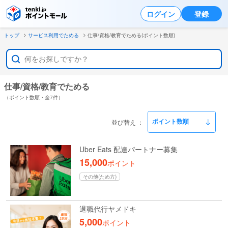
ログイン
登録
トップ
サービス利用でためる
仕事/資格/教育でためる(ポイント数順)
仕事/資格/教育でためる
（ポイント数順・全7件）
並び替え
Uber Eats 配達パートナー募集
15,000
ポイント
その他(ため方)
退職代行ヤメドキ
5,000
ポイント