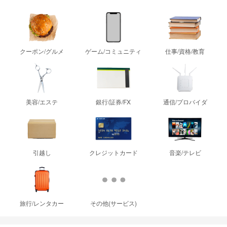
クーポン/グルメ
ゲーム/コミュニティ
仕事/資格/教育
美容/エステ
銀行/証券/FX
通信/プロバイダ
引越し
クレジットカード
音楽/テレビ
旅行/レンタカー
その他(サービス)