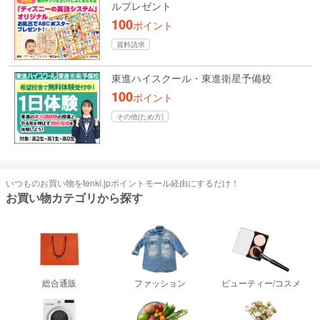
ルプレゼント
100
ポイント
資料請求
東進ハイスクール・東進衛星予備校
100
ポイント
その他(ため方)
いつものお買い物をtenki.jpポイントモール経由にするだけ！
お買い物カテゴリから探す
総合通販
ファッション
ビューティー/コスメ