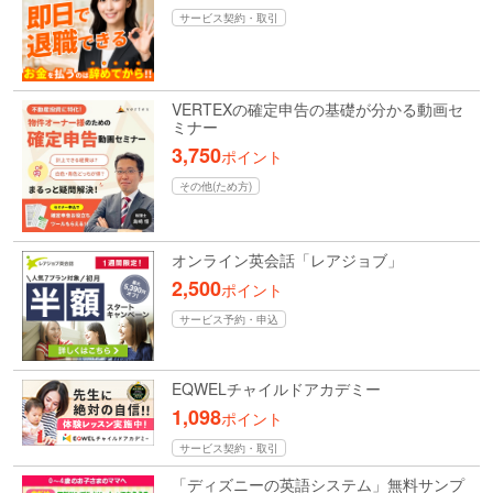
サービス契約・取引
VERTEXの確定申告の基礎が分かる動画セ
ミナー
3,750
ポイント
その他(ため方)
オンライン英会話「レアジョブ」
2,500
ポイント
サービス予約・申込
EQWELチャイルドアカデミー
1,098
ポイント
サービス契約・取引
「ディズニーの英語システム」無料サンプ